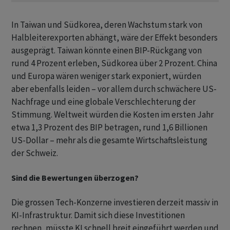
In Taiwan und Südkorea, deren Wachstum stark von
Halbleiterexporten abhängt, wäre der Effekt besonders
ausgeprägt. Taiwan könnte einen BIP-Rückgang von
rund 4 Prozent erleben, Südkorea über 2 Prozent. China
und Europa wären weniger stark exponiert, würden
aber ebenfalls leiden – vor allem durch schwächere US-
Nachfrage und eine globale Verschlechterung der
Stimmung. Weltweit würden die Kosten im ersten Jahr
etwa 1,3 Prozent des BIP betragen, rund 1,6 Billionen
US-Dollar – mehr als die gesamte Wirtschaftsleistung
der Schweiz.
Sind die Bewertungen überzogen?
Die grossen Tech-Konzerne investieren derzeit massiv in
KI-Infrastruktur. Damit sich diese Investitionen
rechnen, müsste KI schnell breit eingeführt werden und