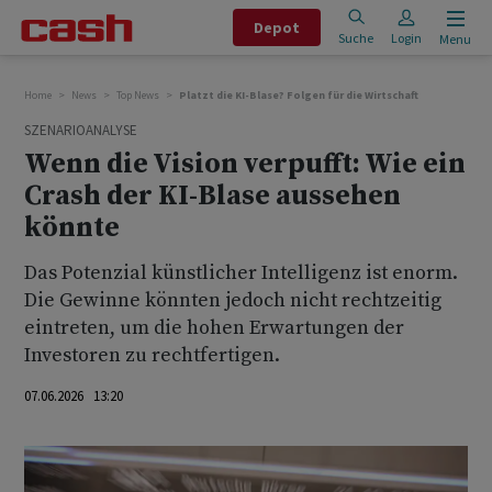
Depot
Suche
Login
Menu
Home
News
Top News
Platzt die KI-Blase? Folgen für die Wirtschaft
SZENARIOANALYSE
Wenn die Vision verpufft: Wie ein
Crash der KI-Blase aussehen
könnte
Das Potenzial künstlicher Intelligenz ist enorm.
Die Gewinne könnten jedoch nicht rechtzeitig
eintreten, um die hohen Erwartungen der
Investoren zu rechtfertigen.
07.06.2026 13:20