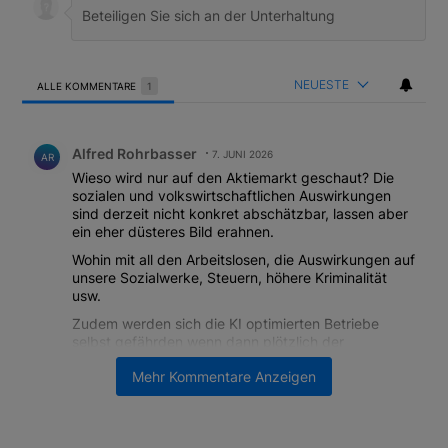
NEUESTE
ALLE KOMMENTARE
1
Alle Kommentare
Kommentar von Alfred Rohrbasser.
Alfred Rohrbasser
7. JUNI 2026
AR
Wieso wird nur auf den Aktiemarkt geschaut? Die
sozialen und volkswirtschaftlichen Auswirkungen
sind derzeit nicht konkret abschätzbar, lassen aber
ein eher düsteres Bild erahnen.
Wohin mit all den Arbeitslosen, die Auswirkungen auf
unsere Sozialwerke, Steuern, höhere Kriminalität
usw.
Zudem werden sich die KI optimierten Betriebe
selbst gefährden wenn dann plötzlich der
Absatzmarkt nicht mehr in diesem Umfang da ist.
Mehr Kommentare Anzeigen
ANTWORT
1
0
TEILEN
MELDUNG