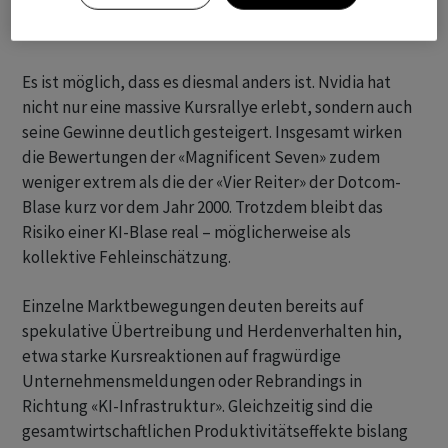
Es ist möglich, dass es diesmal anders ist. Nvidia hat
nicht nur eine massive Kursrallye erlebt, sondern auch
seine Gewinne deutlich gesteigert. Insgesamt wirken
die Bewertungen der «Magnificent Seven» zudem
weniger extrem als die der «Vier Reiter» der Dotcom-
Blase kurz vor dem Jahr 2000. Trotzdem bleibt das
Risiko einer KI-Blase real – möglicherweise als
kollektive Fehleinschätzung.
Einzelne Marktbewegungen deuten bereits auf
spekulative Übertreibung und Herdenverhalten hin,
etwa starke Kursreaktionen auf fragwürdige
Unternehmensmeldungen oder Rebrandings in
Richtung «KI-Infrastruktur». Gleichzeitig sind die
gesamtwirtschaftlichen Produktivitätseffekte bislang