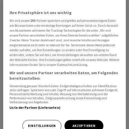
Bewertungen von Nvidia, Microsoft, Meta und anderen
zwangsläufig korrekt sind. Historisch gesehen führen
Ihre Privatsphäre ist uns wichtig
grosse technologische Durchbrüche häufig zu
Wir und unsere
293
-Partner speichern und greifen auf personenbezogene Daten
spekulativen Übertreibungen: Eisenbahnen, Internet
wie Browserdaten oder eindeutige Kennungen auf Ihrem Gerät zu. Durch Auswahl
von Akzeptieren aktivieren Sie Tracking-Technologien für die unter „Wir und
und andere Revolutionen lösten zunächst Manien und
unsere Partner verarbeiten Daten, um Ihnen Dienste bereitzustellen“ aufgeführten
spätere Zusammenbrüche aus, bevor sich die
Zwecke. Wenn Tracker deaktiviert sind, sind manche Inhalte und Anzeigen
möglicherweise nicht mehr so relevant für Sie. Sie können dieses Menü jederzeit
Produktivitätsgewinne breit in der Wirtschaft
wieder aufrufen, um Ihre Einstellungen zu ändern oder Ihre Einwilligung zu
durchsetzen konnten.
widerrufen, indem Sie auf den Link Voreinstellungen verwalten am unteren Rand
der Webseite klicken. Ihre Einstellungen gelten innerhalb unseres Website. Weitere
Informationen finden Sie in unserer Datenschutzerklärung.
Wir und unsere Partner verarbeiten Daten, um Folgendes
bereitzustellen:
Verwendung genauer Standortdaten. Endgeräteeigenschaften zur Identifikation
aktiv abfragen. Speichern von oder Zugriff auf Informationen auf einem Endgerät.
Personalisierte Werbung und Inhalte, Messung von Werbeleistung und der
Performance von Inhalten, Zielgruppenforschung sowie Entwicklung und
Verbesserung von Angeboten.
Liste der Partner (Lieferanten)
EINSTELLUNGEN
AKZEPTIEREN