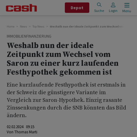
Depot
Suche
Login
Menu
Home
News
Top News
Weshalb nun der ideale Zeitpunkt zum Wechsel vom Saron
IMMOBILIENFINANZIERUNG
Weshalb nun der ideale
Zeitpunkt zum Wechsel vom
Saron zu einer kurz laufenden
Festhypothek gekommen ist
Eine kurzlaufende Festhypothek ist erstmals in
der Schweiz die günstigere Variante im
Vergleich zur Saron-Hypothek. Einzig rasante
Zinssenkungen durch die SNB könnten das Bild
ändern.
02.02.2024 09:15
Von
Thomas Marti