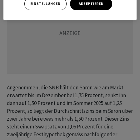
EINSTELLUNGEN
AKZEPTIEREN
Angenommen, die SNB hält den Saron wie am Markt
erwartet bis im Dezember bei 1,75 Prozent, senkt ihn
dann auf 1,50 Prozent und im Sommer 2025 auf 1,25
Prozent, so liegt der Durchschnittszins beim Saron über
zwei Jahre bei etwas mehr als 1,50 Prozent. Dieser Zins
steht einem Swapsatz von 1,06 Prozent für eine
zweijährige Festhypothek gemäss nachfolgender