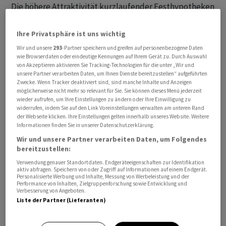
Die höhere Attraktivität kurzlaufender Festhypotheken
leitet sich aus der Zinskurve im Bereich von sechs bis
zwölf Monaten sowie dem zweijährigen Geldmarktsatz
Ihre Privatsphäre ist uns wichtig
ab. Das Zinsniveau auf sechs Monate mit Fälligkeit Mitte
Wir und unsere
293
-Partner speichern und greifen auf personenbezogene Daten
Juli 2024 steht bei 1,63 Prozent, auf zwölf Monate
wie Browserdaten oder eindeutige Kennungen auf Ihrem Gerät zu. Durch Auswahl
von Akzeptieren aktivieren Sie Tracking-Technologien für die unter „Wir und
beträgt der Satz 1,44 Prozent. Dies ist tiefer als der
unsere Partner verarbeiten Daten, um Ihnen Dienste bereitzustellen“ aufgeführten
aktuelle Leitzins Saron von 1,75 Prozent.
Zwecke. Wenn Tracker deaktiviert sind, sind manche Inhalte und Anzeigen
möglicherweise nicht mehr so relevant für Sie. Sie können dieses Menü jederzeit
wieder aufrufen, um Ihre Einstellungen zu ändern oder Ihre Einwilligung zu
Das heisst, dass die Marktteilnehmer mit hoher
widerrufen, indem Sie auf den Link Voreinstellungen verwalten am unteren Rand
der Webseite klicken. Ihre Einstellungen gelten innerhalb unseres Website. Weitere
Wahrscheinlichkeit eine Leitzinssenkung durch die
Informationen finden Sie in unserer Datenschutzerklärung.
Schweizerische Nationalbank (SNB) im Dezember um
Wir und unsere Partner verarbeiten Daten, um Folgendes
0,25 Prozent von 1,75 auf 1,50 Prozentpunkte
bereitzustellen:
einpreisen. Auf zwei Jahre wird zudem eine zweite
Verwendung genauer Standortdaten. Endgeräteeigenschaften zur Identifikation
Zinssenkung um weitere 25 Basispunkte auf 1,25
aktiv abfragen. Speichern von oder Zugriff auf Informationen auf einem Endgerät.
Personalisierte Werbung und Inhalte, Messung von Werbeleistung und der
Prozentpunkte erwartet, wenn man den Geldmarktsatz
Performance von Inhalten, Zielgruppenforschung sowie Entwicklung und
Verbesserung von Angeboten.
für zwei Jahre als Richtschnur hinzuzieht.
Liste der Partner (Lieferanten)