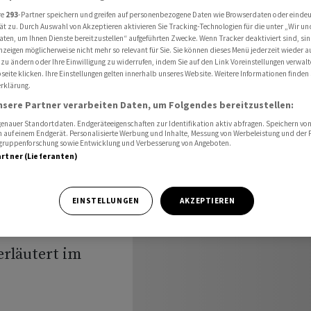
scheitern
re
293
-Partner speichern und greifen auf personenbezogene Daten wie Browserdaten oder einde
ät zu. Durch Auswahl von Akzeptieren aktivieren Sie Tracking-Technologien für die unter „Wir un
aten, um Ihnen Dienste bereitzustellen“ aufgeführten Zwecke. Wenn Tracker deaktiviert sind, s
nzeigen möglicherweise nicht mehr so relevant für Sie. Sie können dieses Menü jederzeit wieder a
 zu ändern oder Ihre Einwilligung zu widerrufen, indem Sie auf den Link Voreinstellungen verwal
t-Ups wie
eite klicken. Ihre Einstellungen gelten innerhalb unseres Website. Weitere Informationen finden 
rklärung.
nsere Partner verarbeiten Daten, um Folgendes bereitzustellen:
nauer Standortdaten. Endgeräteeigenschaften zur Identifikation aktiv abfragen. Speichern von 
 auf einem Endgerät. Personalisierte Werbung und Inhalte, Messung von Werbeleistung und der
elgruppenforschung sowie Entwicklung und Verbesserung von Angeboten.
artner (Lieferanten)
EINSTELLUNGEN
AKZEPTIEREN
en Dollar für
och blieb der
erläutert im