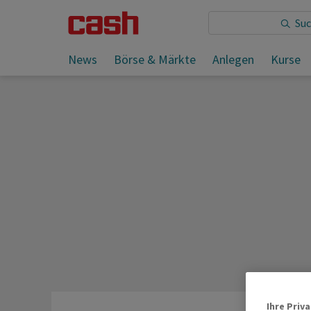
Sie lesen:
Weshalb Tech-Start-Ups wie Ava scheitern
News
Börse & Märkte
Anlegen
Kurse
Ihre Priv