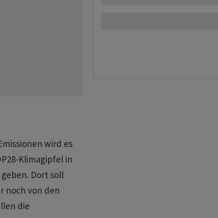
Emissionen wird es
28-Klimagipfel in
geben. Dort soll
er noch von den
llen die