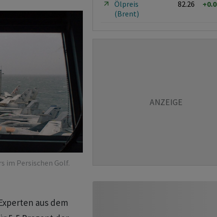
Ölpreis
82.26
+0.
(Brent)
s im Persischen Golf.
 Experten aus dem