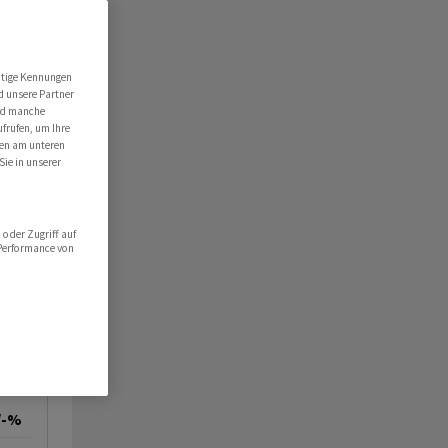
utige Kennungen
d unsere Partner
ind manche
ufrufen, um Ihre
ten am unteren
Sie in unserer
oder Zugriff auf
 Performance von
/-%