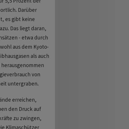
ür 5,5 Prozent der
rtlich. Darüber
, es gibt keine
zu. Das liegt daran,
insätzen - etwa durch
owohl aus dem Kyoto-
eibhausgasen als auch
15 herausgenommen
gieverbrauch von
heit untergraben.
ände erreichen,
en den Druck auf
kräfte zu zwingen,
Die Klimaschützer