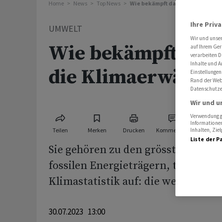
Home
News
Top News
Wie bekämpft das Militär die Kl
Ihre Priv
UMWELT
Wir und unse
Wie bekämpft das 
auf Ihrem Ger
verarbeiten D
Inhalte und A
die Klimaerwärmu
Einstellungen
Rand der Webs
Datenschutze
Wir und u
Verwendung ge
Informationen
Teilen
Merken
Drucken
Kommentare
Inhalten, Zi
Liste der P
Sie gehören zu den grössten Verb
fossilen Energieträgern, tauchen a
Klimastatistik auf: die weltweiten 
30.07.2023 13:00