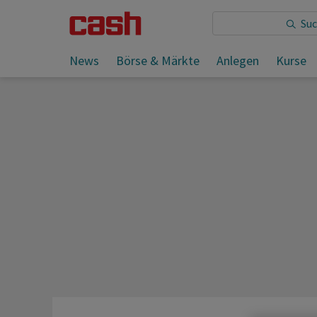
Sie lesen:
Wie bekämpft das Militär die Klimaerwärm
News
Börse & Märkte
Anlegen
Kurse