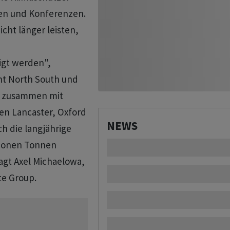
nen und Konferenzen.
cht länger leisten,
igt werden",
nt North South und
y zusammen mit
ten Lancaster, Oxford
NEWS
h die langjährige
ionen Tonnen
sagt Axel Michaelowa,
te Group.