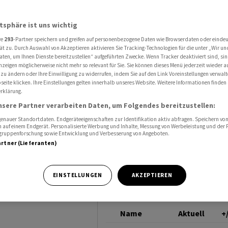
imaerwärmung?
ROHÖL (BRENT)
atsphäre ist uns wichtig
re
293
-Partner speichern und greifen auf personenbezogene Daten wie Browserdaten oder einde
Militär
ät zu. Durch Auswahl von Akzeptieren aktivieren Sie Tracking-Technologien für die unter „Wir un
aten, um Ihnen Dienste bereitzustellen“ aufgeführten Zwecke. Wenn Tracker deaktiviert sind, s
nzeigen möglicherweise nicht mehr so relevant für Sie. Sie können dieses Menü jederzeit wieder a
ng?
 zu ändern oder Ihre Einwilligung zu widerrufen, indem Sie auf den Link Voreinstellungen verwal
eite klicken. Ihre Einstellungen gelten innerhalb unseres Website. Weitere Informationen finden 
rklärung.
nsere Partner verarbeiten Daten, um Folgendes bereitzustellen:
nauer Standortdaten. Endgeräteeigenschaften zur Identifikation aktiv abfragen. Speichern von 
 auf einem Endgerät. Personalisierte Werbung und Inhalte, Messung von Werbeleistung und der
elgruppenforschung sowie Entwicklung und Verbesserung von Angeboten.
artner (Lieferanten)
rauchern von
ber in keiner
EINSTELLUNGEN
AKZEPTIEREN
Streitkräfte.
Name
Aktuell
+