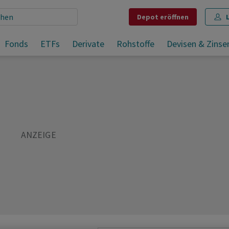
Depot
eröffnen
ung?
Fonds
ETFs
Derivate
Rohstoffe
Devisen & Zinse
Teilen
Merken
Drucken
Kommentare