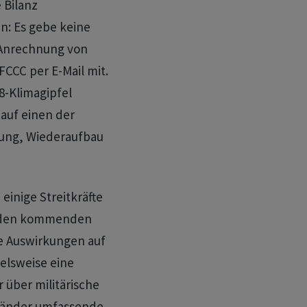
 Bilanz
n: Es gebe keine
e Anrechnung von
FCCC per E-Mail mit.
8-Klimagipfel
 auf einen der
rung, Wiederaufbau
einige Streitkräfte
in den kommenden
e Auswirkungen auf
ielsweise eine
 über militärische
 Länder umfassende