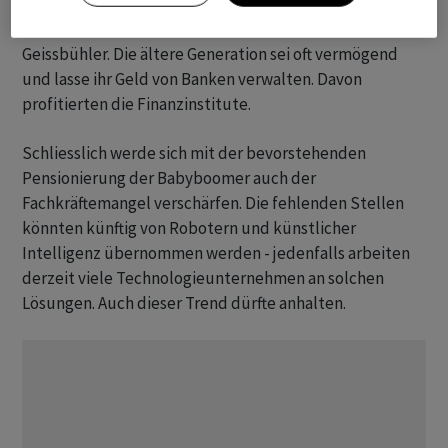
Aber auch der Finanzsektor selbst boomt laut
Geissbühler. Die ältere Generation sei oft vermögend
und lasse ihr Geld von Banken verwalten. Davon
profitierten die Finanzinstitute.
Schliesslich werde sich mit der bevorstehenden
Pensionierung der Babyboomer auch der
Fachkräftemangel verschärfen. Die fehlenden Stellen
könnten künftig von Robotern und künstlicher
Intelligenz übernommen werden - jedenfalls arbeiten
derzeit viele Technologieunternehmen an solchen
Lösungen. Auch dieser Trend dürfte anhalten.