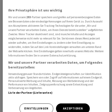
Ihre Privatsphäre ist uns wichtig
Wir und unsere
293
-Partner speichern und greifen auf personenbezogene Daten
wie Browserdaten oder eindeutige Kennungen auf Ihrem Gerät zu. Durch Auswahl
von Akzeptieren aktivieren Sie Tracking-Technologien für die unter „Wir und
unsere Partner verarbeiten Daten, um Ihnen Dienste bereitzustellen“ aufgeführten
Zwecke. Wenn Tracker deaktiviert sind, sind manche Inhalte und Anzeigen
Konkret profitieren besonders drei Branchen von der
möglicherweise nicht mehr so relevant für Sie. Sie können dieses Menü jederzeit
wieder aufrufen, um Ihre Einstellungen zu ändern oder Ihre Einwilligung zu
steigenden Lebenserwartung: Gesundheit, Finanzen
widerrufen, indem Sie auf den Link Voreinstellungen verwalten am unteren Rand
und Automation. Zu diesem Schluss kommt eine am
der Webseite klicken. Ihre Einstellungen gelten innerhalb unseres Website. Weitere
Informationen finden Sie in unserer Datenschutzerklärung.
Dienstag veröffentlichte Studie von Raiffeisen Schweiz.
Wir und unsere Partner verarbeiten Daten, um Folgendes
bereitzustellen:
So kaufen ältere Menschen mehr Medikamente und
Verwendung genauer Standortdaten. Endgeräteeigenschaften zur Identifikation
gehen häufiger zum Arzt. Gewinner an der Börse sind
aktiv abfragen. Speichern von oder Zugriff auf Informationen auf einem Endgerät.
Personalisierte Werbung und Inhalte, Messung von Werbeleistung und der
Pharma-, Medizinal- und Biotechfirmen. «Das
Performance von Inhalten, Zielgruppenforschung sowie Entwicklung und
Umsatzwachstum der Unternehmen im
Verbesserung von Angeboten.
Liste der Partner (Lieferanten)
Gesundheitssektor ist mehr als doppelt so hoch wie das
Wachstum der Gesamtwirtschaft», kommentiert
Matthias Geissbühler von Raiffeisen Schweiz.
EINSTELLUNGEN
AKZEPTIEREN