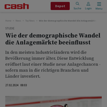
Depot
Suche
Login
Menu
Home
News
Top News
Wie der demographische Wandel die Anlagemärkte beeinfl
STUDIE
Wie der demographische Wandel
die Anlagemärkte beeinflusst
In den meisten Industrieländern wird die
Bevölkerung immer älter. Diese Entwicklung
eröffnet laut einer Studie neue Anlagechancen -
sofern man in die richtigen Branchen und
Länder investiert.
27.02.2024 08:03