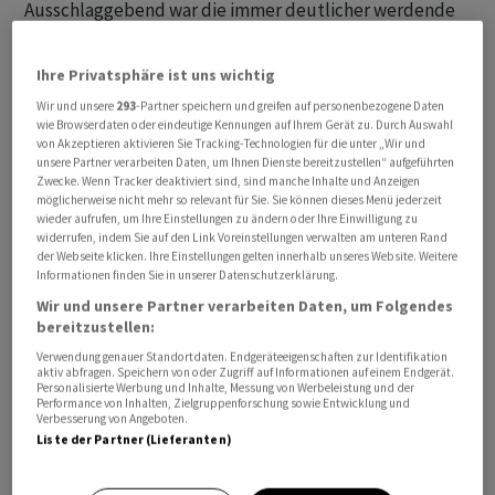
Ausschlaggebend war die immer deutlicher werdende
Erkenntnis, wie schlecht der Vorstoss in das Geschäft mit
Privatkrediten — der Kreditvergabe an vermögende
Ihre Privatsphäre ist uns wichtig
Kunden gegen illiquide Sicherheiten wie
Wir und unsere
293
-Partner speichern und greifen auf personenbezogene Daten
Unternehmensanteile — bei
Julius Bär
betrieben
wie Browserdaten oder eindeutige Kennungen auf Ihrem Gerät zu. Durch Auswahl
von Akzeptieren aktivieren Sie Tracking-Technologien für die unter „Wir und
worden war.
unsere Partner verarbeiten Daten, um Ihnen Dienste bereitzustellen“ aufgeführten
Zwecke. Wenn Tracker deaktiviert sind, sind manche Inhalte und Anzeigen
Eine interne Untersuchung, die nach dem öffentlichen
möglicherweise nicht mehr so relevant für Sie. Sie können dieses Menü jederzeit
wieder aufrufen, um Ihre Einstellungen zu ändern oder Ihre Einwilligung zu
Eingeständnis im November eingeleitet worden war,
widerrufen, indem Sie auf den Link Voreinstellungen verwalten am unteren Rand
zeigte zahlreiche Missstände, wie Insider mit Kenntnis
der Webseite klicken. Ihre Einstellungen gelten innerhalb unseres Website. Weitere
Informationen finden Sie in unserer Datenschutzerklärung.
der Untersuchung berichten. Die Risikomanager hatten
Wir und unsere Partner verarbeiten Daten, um Folgendes
die komplexe Problematik des Signa-Konglomerats
bereitzustellen:
nicht im Griff, wie es heisst. So wurden etwa die
Verwendung genauer Standortdaten. Endgeräteeigenschaften zur Identifikation
einzelnen Signa-Gesellschaften als getrennte
aktiv abfragen. Speichern von oder Zugriff auf Informationen auf einem Endgerät.
Personalisierte Werbung und Inhalte, Messung von Werbeleistung und der
Kreditnehmer behandelt, anstatt sie als ein
Performance von Inhalten, Zielgruppenforschung sowie Entwicklung und
Verbesserung von Angeboten.
gemeinsames, verbundenes Risiko zu bewerten.
Liste der Partner (Lieferanten)