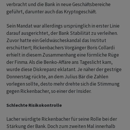
verbracht und die Bank in neue Geschäftsbereiche
geführt, darunter auch das Kryptogeschäft.
Sein Mandat war allerdings ursprünglich in erster Linie
darauf ausgerichtet, der Bank Stabilität zu verleihen.
Zuvor hatte ein Geldwäscheskandal das Institut
erschüttert; Rickenbachers Vorgänger Boris Collardi
erhielt in diesem Zusammenhang eine förmliche Rüge
der Finma. Als die Benko-Affäre ans Tageslicht kam,
wurde diese Diskrepanz eklatant. Je näher der gestrige
Donnerstag rückte, an dem Julius Bär die Zahlen
vorlegen sollte, desto mehr drehte sich die Stimmung
gegen Rickenbacher, so einer der Insider.
Schlechte Risikokontrolle
Lacher würdigte Rickenbacher für seine Rolle bei der
Stärkung der Bank. Doch zum zweiten Mal innerhalb