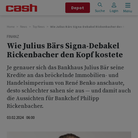
Depot
Suche
Login
Menu
Home
News
Top News
Wie Julius Bärs Signa-Debakel Rickenbacher den Kopf kos
FINANZ
Wie Julius Bärs Signa-Debakel
Rickenbacher den Kopf kostete
Je genauer sich das Bankhaus Julius Bär seine
Kredite an das bröckelnde Immobilien- und
Handelsimperium von René Benko anschaute,
desto schlechter sahen sie aus — und damit auch
die Aussichten für Bankchef Philipp
Rickenbacher.
03.02.2024 06:00