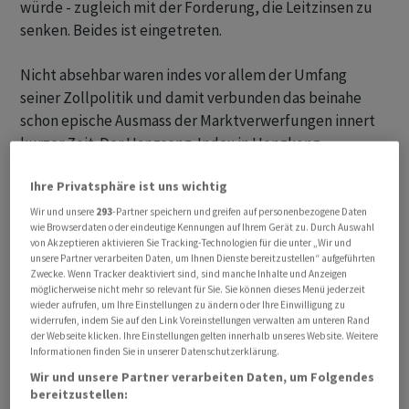
würde - zugleich mit der Forderung, die Leitzinsen zu
senken. Beides ist eingetreten.
Nicht absehbar waren indes vor allem der Umfang
seiner Zollpolitik und damit verbunden das beinahe
schon epische Ausmass der Marktverwerfungen innert
kurzer Zeit. Der Hangseng-Index in Hongkong
verzeichnete am Montag den grössten Tagesverlust seit
Ihre Privatsphäre ist uns wichtig
1997. Die Bewertungen der US-Aktien sind innert
weniger Tage auf das Niveau von 2023 zurückgefallen.
Wir und unsere
293
-Partner speichern und greifen auf personenbezogene Daten
wie Browserdaten oder eindeutige Kennungen auf Ihrem Gerät zu. Durch Auswahl
Hedgefonds verzeichneten am Donnerstag ihre bisher
von Akzeptieren aktivieren Sie Tracking-Technologien für die unter „Wir und
höchsten Netto-Tagesverkäufe von globalen Aktien. Es
unsere Partner verarbeiten Daten, um Ihnen Dienste bereitzustellen“ aufgeführten
Zwecke. Wenn Tracker deaktiviert sind, sind manche Inhalte und Anzeigen
liessen sich noch viele Exempel aufzählen.
möglicherweise nicht mehr so relevant für Sie. Sie können dieses Menü jederzeit
wieder aufrufen, um Ihre Einstellungen zu ändern oder Ihre Einwilligung zu
widerrufen, indem Sie auf den Link Voreinstellungen verwalten am unteren Rand
Der Trump-Crash unterscheidet sich vom Covid-
der Webseite klicken. Ihre Einstellungen gelten innerhalb unseres Website. Weitere
Absturz, von der Finanzkrise oder der Dotcom-Crash
Informationen finden Sie in unserer Datenschutzerklärung.
aber dadurch, dass er nun quasi herbeigezwungen
Wir und unsere Partner verarbeiten Daten, um Folgendes
wurde. Was ihn auch vergleichslos macht. Notenbanken
bereitzustellen: