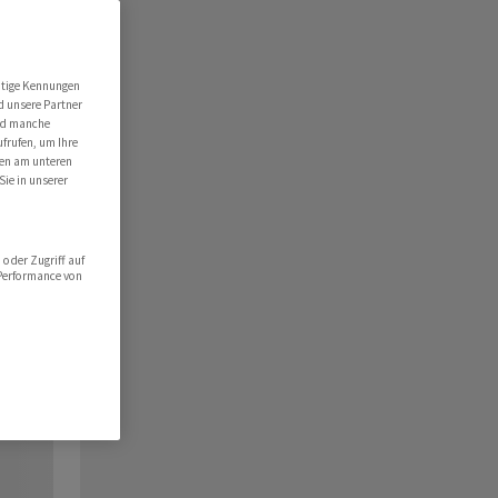
utige Kennungen
d unsere Partner
ind manche
ufrufen, um Ihre
ten am unteren
Sie in unserer
oder Zugriff auf
 Performance von