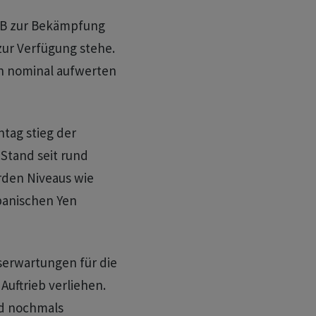
NB zur Bekämpfung
zur Verfügung stehe.
en nominal aufwerten
tag stieg der
Stand seit rund
rden Niveaus wie
apanischen Yen
serwartungen für die
uftrieb verliehen.
nd nochmals