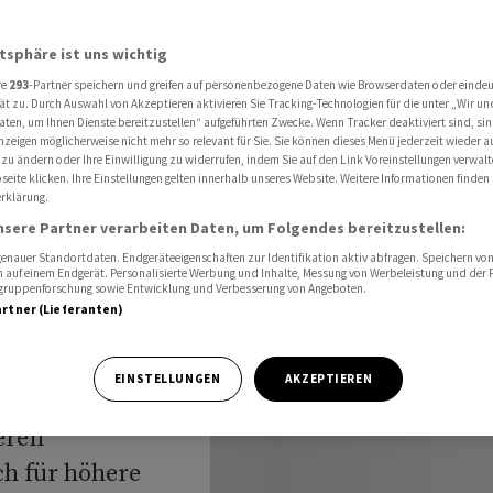
Währung bis Jahresende kaum an Stärke verlieren wird
atsphäre ist uns wichtig
re
293
-Partner speichern und greifen auf personenbezogene Daten wie Browserdaten oder einde
pfahl:
ät zu. Durch Auswahl von Akzeptieren aktivieren Sie Tracking-Technologien für die unter „Wir un
aten, um Ihnen Dienste bereitzustellen“ aufgeführten Zwecke. Wenn Tracker deaktiviert sind, s
nzeigen möglicherweise nicht mehr so relevant für Sie. Sie können dieses Menü jederzeit wieder a
izer
 zu ändern oder Ihre Einwilligung zu widerrufen, indem Sie auf den Link Voreinstellungen verwal
eite klicken. Ihre Einstellungen gelten innerhalb unseres Website. Weitere Informationen finden 
rklärung.
sende
nsere Partner verarbeiten Daten, um Folgendes bereitzustellen:
igen wird
nauer Standortdaten. Endgeräteeigenschaften zur Identifikation aktiv abfragen. Speichern von 
 auf einem Endgerät. Personalisierte Werbung und Inhalte, Messung von Werbeleistung und der
elgruppenforschung sowie Entwicklung und Verbesserung von Angeboten.
artner (Lieferanten)
EINSTELLUNGEN
AKZEPTIEREN
eren
h für höhere