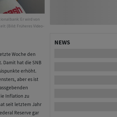
ionalbank: Er wird von
t (Bild: Früheres Video-
NEWS
letzte Woche den
t. Damit hat die SNB
asispunkte erhöht.
ensters, aber es ist
 massgebenden
 Inflation zu
t seit letztem Jahr
ederal Reserve gar