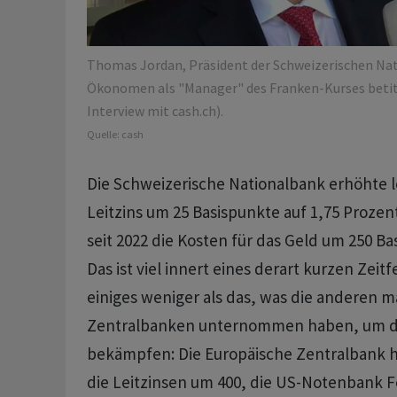
Thomas Jordan, Präsident der Schweizerischen Nat
Ökonomen als "Manager" des Franken-Kurses betitel
Interview mit cash.ch).
Quelle:
cash
Die Schweizerische Nationalbank erhöhte 
Leitzins um 25 Basispunkte auf 1,75 Prozen
seit 2022 die Kosten für das Geld um 250 B
Das ist viel innert eines derart kurzen Zeitf
einiges weniger als das, was die anderen
Zentralbanken unternommen haben, um die
bekämpfen: Die Europäische Zentralbank ha
die Leitzinsen um 400, die US-Notenbank F