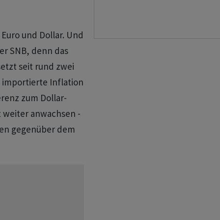
.
 Euro und Dollar. Und
der SNB, denn das
tzt seit rund zwei
importierte Inflation
erenz zum Dollar-
t weiter anwachsen -
ngen gegenüber dem