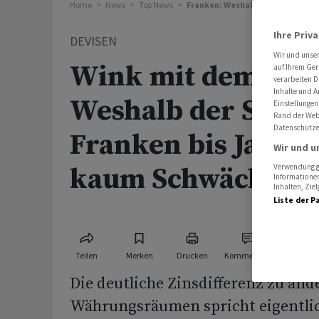
Home
News
Top News
Franken: Weshalb die Schweizer 
Ihre Priv
DEVISEN
Wir und unse
Wink mit dem Zins
auf Ihrem Ger
verarbeiten D
Inhalte und A
Weshalb der Schwe
Einstellungen
Rand der Webs
Datenschutze
Franken bis Jahre
Wir und u
kaum Schwäche ze
Verwendung ge
Informationen
Inhalten, Zi
Liste der P
Teilen
Merken
Drucken
Kommentare
Die deutliche Zinsdifferenz zu and
Währungsräumen spricht eigentlic