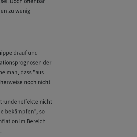
sei. Doch offenbar
den zu wenig
ippe drauf und
flationsprognosen der
he man, dass "aus
cherweise noch nicht
trundeneffekte nicht
sie bekämpfen", so
Inflation im Bereich
.