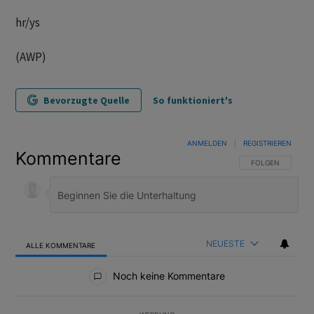
hr/ys
(AWP)
Bevorzugte Quelle
So funktioniert's
ANMELDEN
|
REGISTRIEREN
Kommentare
FOLGE DIESER U
FOLGEN
NEUESTE
ALLE KOMMENTARE
Alle Kommentare
Noch keine Kommentare