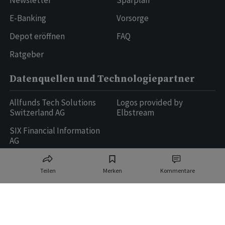
Newsletter
Sparplan
E-Banking
Vorsorge
Depot eröffnen
FAQ
Ratgeber
Datenquellen und Technologiepartner
Allfunds Tech Solutions
Logos provided by
Switzerland AG
Elbstream
SIX Financial Information
AG
Teilen
Merken
Kommentare
Ringier AG | Ringier Medien Schweiz
16
weitere Publikationen