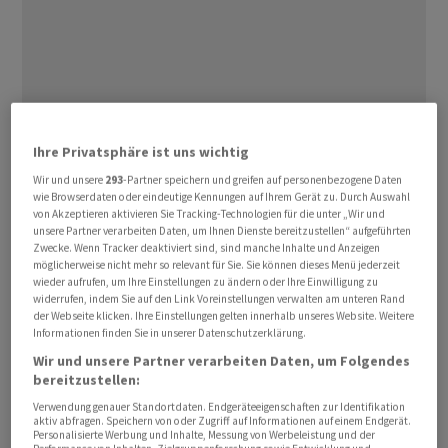
Damit ist die Erholung der beiden Vormonate zunächst
Ihre Privatsphäre ist uns wichtig
unterbrochen. Allerdings dürfte die jüngste Einigung
Wir und unsere
293
-Partner speichern und greifen auf personenbezogene Daten
zwischen den USA und dem Iran noch nicht vollständig
wie Browserdaten oder eindeutige Kennungen auf Ihrem Gerät zu. Durch Auswahl
von Akzeptieren aktivieren Sie Tracking-Technologien für die unter „Wir und
in den Daten berücksichtigt sein.
unsere Partner verarbeiten Daten, um Ihnen Dienste bereitzustellen“ aufgeführten
Zwecke. Wenn Tracker deaktiviert sind, sind manche Inhalte und Anzeigen
Der UBS-CFA-Indikator fiel im Juni auf -25,0 Punkte
möglicherweise nicht mehr so relevant für Sie. Sie können dieses Menü jederzeit
wieder aufrufen, um Ihre Einstellungen zu ändern oder Ihre Einwilligung zu
nach -11,1 Punkten im Mai, wie die Ökonomen der UBS
widerrufen, indem Sie auf den Link Voreinstellungen verwalten am unteren Rand
am Mittwoch mitteilten. Die Grossbank erstellt den
der Webseite klicken. Ihre Einstellungen gelten innerhalb unseres Website. Weitere
Informationen finden Sie in unserer Datenschutzerklärung.
Indikator, der auf einer Umfrage unter Experten
Wir und unsere Partner verarbeiten Daten, um Folgendes
basiert, jeden Monat zusammen mit der CFA Society
bereitzustellen:
Switzerland.
Verwendung genauer Standortdaten. Endgeräteeigenschaften zur Identifikation
aktiv abfragen. Speichern von oder Zugriff auf Informationen auf einem Endgerät.
Personalisierte Werbung und Inhalte, Messung von Werbeleistung und der
Zur Erinnerung: Im März war der Indikator nach dem