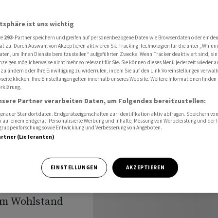
scher für Studien zu Wohlstand der Nationen
atsphäre ist uns wichtig
re
293
-Partner speichern und greifen auf personenbezogene Daten wie Browserdaten oder einde
reis an
ät zu. Durch Auswahl von Akzeptieren aktivieren Sie Tracking-Technologien für die unter „Wir un
aten, um Ihnen Dienste bereitzustellen“ aufgeführten Zwecke. Wenn Tracker deaktiviert sind, s
nzeigen möglicherweise nicht mehr so relevant für Sie. Sie können dieses Menü jederzeit wieder a
udien zu
 zu ändern oder Ihre Einwilligung zu widerrufen, indem Sie auf den Link Voreinstellungen verwal
eite klicken. Ihre Einstellungen gelten innerhalb unseres Website. Weitere Informationen finden 
rklärung.
ionen
nsere Partner verarbeiten Daten, um Folgendes bereitzustellen:
nauer Standortdaten. Endgeräteeigenschaften zur Identifikation aktiv abfragen. Speichern von 
 auf einem Endgerät. Personalisierte Werbung und Inhalte, Messung von Werbeleistung und der
elgruppenforschung sowie Entwicklung und Verbesserung von Angeboten.
artner (Lieferanten)
EINSTELLUNGEN
AKZEPTIEREN
 drei in den USA
zum Wohlstand