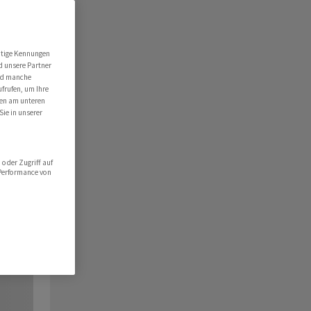
utige Kennungen
d unsere Partner
ind manche
ufrufen, um Ihre
ten am unteren
Sie in unserer
oder Zugriff auf
 Performance von