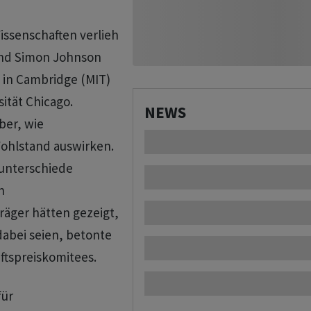
ssenschaften verlieh
und Simon Johnson
 in Cambridge (MIT)
ität Chicago.
NEWS
ber, wie
Wohlstand auswirken.
unterschiede
n
räger hätten gezeigt,
 dabei seien, betonte
ftspreiskomitees.
für