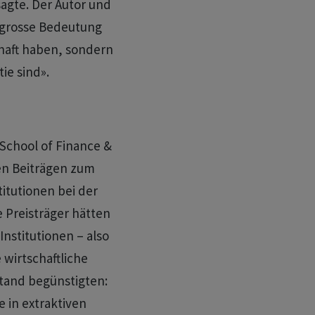
sagte. Der Autor und
h grosse Bedeutung
chaft haben, sondern
ie sind».
 School of Finance &
n Beiträgen zum
titutionen bei der
 Preisträger hätten
Institutionen – also
 wirtschaftliche
and begünstigten:
e in extraktiven