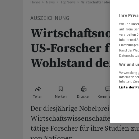
Home
News
Top News
Wirtschaftsnobelpreis an US-For
Ihre Priv
AUSZEICHNUNG
Wir und unse
Wirtschaftsnobelp
auf Ihrem Ger
verarbeiten D
Inhalte und A
US-Forscher für St
Einstellungen
Rand der Webs
Datenschutze
Wohlstand der Nat
Wir und u
Verwendung ge
Informationen
Inhalten, Zi
Liste der P
Teilen
Merken
Drucken
Kommentare
Der diesjährige Nobelpreis für
Wirtschaftswissenschaften geht an
tätige Forscher für ihre Studien 
von Nationen.