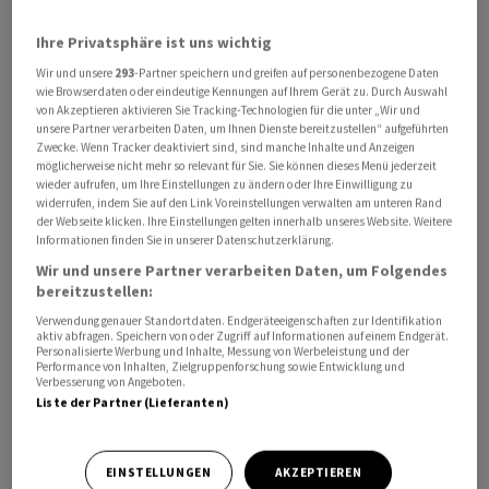
Ihre Privatsphäre ist uns wichtig
Wir und unsere
293
-Partner speichern und greifen auf personenbezogene Daten
wie Browserdaten oder eindeutige Kennungen auf Ihrem Gerät zu. Durch Auswahl
Die neuen Zölle gefährdeten die internationale
von Akzeptieren aktivieren Sie Tracking-Technologien für die unter „Wir und
Wettbewerbsfähigkeit und zehntausende
unsere Partner verarbeiten Daten, um Ihnen Dienste bereitzustellen“ aufgeführten
Arbeitsplätze, heisst es in einer Mitteilung von
Zwecke. Wenn Tracker deaktiviert sind, sind manche Inhalte und Anzeigen
möglicherweise nicht mehr so relevant für Sie. Sie können dieses Menü jederzeit
Economiesuisse vom Donnerstag. Der Bundesrat solle
wieder aufrufen, um Ihre Einstellungen zu ändern oder Ihre Einwilligung zu
die Verhandlungen mit den USA mit höchster Priorität
widerrufen, indem Sie auf den Link Voreinstellungen verwalten am unteren Rand
der Webseite klicken. Ihre Einstellungen gelten innerhalb unseres Website. Weitere
weiterführen.
Informationen finden Sie in unserer Datenschutzerklärung.
Wir und unsere Partner verarbeiten Daten, um Folgendes
Der Dachverband der Schweizer Wirtschaft fordert
bereitzustellen:
zudem erneut ein umfassendes Massnahmenpaket zur
Verwendung genauer Standortdaten. Endgeräteeigenschaften zur Identifikation
aktiv abfragen. Speichern von oder Zugriff auf Informationen auf einem Endgerät.
Stärkung des Standorts: Die Schweizer Unternehmen
Personalisierte Werbung und Inhalte, Messung von Werbeleistung und der
müssten von zusätzlicher Regulierung entlastet, die
Performance von Inhalten, Zielgruppenforschung sowie Entwicklung und
Verbesserung von Angeboten.
Kostenlast gesenkt und der internationale
Liste der Partner (Lieferanten)
Marktzugang verbessert werden. Der Verband drängt
insbesondere auf das Inkrafttreten neuer
EINSTELLUNGEN
AKZEPTIEREN
Freihandelsabkommen sowie eine Aktualisierung