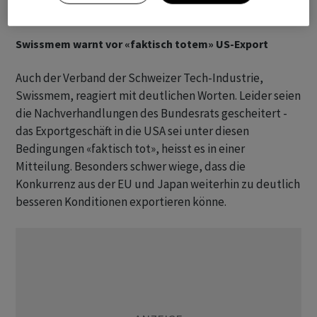
bestehender Verträge mit China und Mexiko.
Swissmem warnt vor «faktisch totem» US-Export
Auch der Verband der Schweizer Tech-Industrie,
Swissmem, reagiert mit deutlichen Worten. Leider seien
die Nachverhandlungen des Bundesrats gescheitert -
das Exportgeschäft in die USA sei unter diesen
Bedingungen «faktisch tot», heisst es in einer
Mitteilung. Besonders schwer wiege, dass die
Konkurrenz aus der EU und Japan weiterhin zu deutlich
besseren Konditionen exportieren könne.