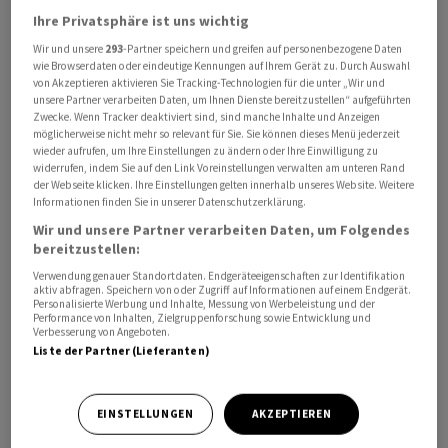
Ihre Privatsphäre ist uns wichtig
Wir und unsere
293
-Partner speichern und greifen auf personenbezogene Daten
wie Browserdaten oder eindeutige Kennungen auf Ihrem Gerät zu. Durch Auswahl
von Akzeptieren aktivieren Sie Tracking-Technologien für die unter „Wir und
unsere Partner verarbeiten Daten, um Ihnen Dienste bereitzustellen“ aufgeführten
Zwecke. Wenn Tracker deaktiviert sind, sind manche Inhalte und Anzeigen
möglicherweise nicht mehr so relevant für Sie. Sie können dieses Menü jederzeit
wieder aufrufen, um Ihre Einstellungen zu ändern oder Ihre Einwilligung zu
Mit der zunehmenden Nachfrage nach KI-Infrastruktur
widerrufen, indem Sie auf den Link Voreinstellungen verwalten am unteren Rand
würden orbitale Rechenzentren wichtiger, heisst es in
der Webseite klicken. Ihre Einstellungen gelten innerhalb unseres Website. Weitere
Informationen finden Sie in unserer Datenschutzerklärung.
einer Mitteilung vom Mittwoch. Solche Systeme
Wir und unsere Partner verarbeiten Daten, um Folgendes
erforderten Sicherheitslösungen wie
bereitzustellen:
vertrauenswürdige Hardware-Identitäten,
Verwendung genauer Standortdaten. Endgeräteeigenschaften zur Identifikation
quantenresistente Verschlüsselung und sichere
aktiv abfragen. Speichern von oder Zugriff auf Informationen auf einem Endgerät.
Personalisierte Werbung und Inhalte, Messung von Werbeleistung und der
Kommunikation zwischen Satelliten.
Performance von Inhalten, Zielgruppenforschung sowie Entwicklung und
Verbesserung von Angeboten.
Liste der Partner (Lieferanten)
Die Technologien von Sealsq sollen unter anderem
sichere Authentifizierung, geschützte Startprozesse
und Zero-Trust-Kommunikation zwischen Satelliten,
EINSTELLUNGEN
AKZEPTIEREN
orbitalen Rechenknoten und terrestrischer