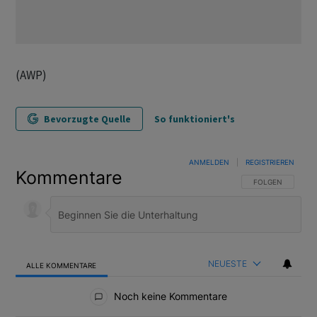
(AWP)
Bevorzugte Quelle
So funktioniert's
ANMELDEN
|
REGISTRIEREN
Kommentare
FOLGE DIESER U
FOLGEN
NEUESTE
ALLE KOMMENTARE
Alle Kommentare
Noch keine Kommentare