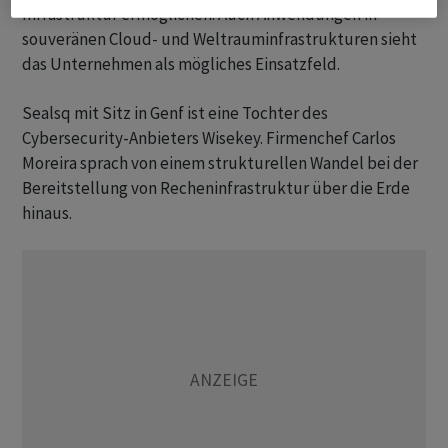
Infrastruktur ermöglichen. Auch Anwendungen in
souveränen Cloud- und Weltrauminfrastrukturen sieht
das Unternehmen als mögliches Einsatzfeld.
Sealsq mit Sitz in Genf ist eine Tochter des
Cybersecurity-Anbieters Wisekey. Firmenchef Carlos
Moreira sprach von einem strukturellen Wandel bei der
Bereitstellung von Recheninfrastruktur über die Erde
hinaus.