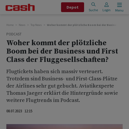
Depot
Suche
Login
Menu
Home
News
Top News
Woher kommt der plötzliche Boom bei der Business und Fir
PODCAST
Woher kommt der plötzliche
Boom bei der Business und First
Class der Fluggesellschaften?
Flugtickets haben sich massiv verteuert.
Trotzdem sind Business- und First-Class-Plätze
der Airlines sehr gut gebucht. Aviatikexperte
Thomas Jaeger erklärt die Hintergründe sowie
weitere Flugtrends im Podcast.
08.07.2023 12:15