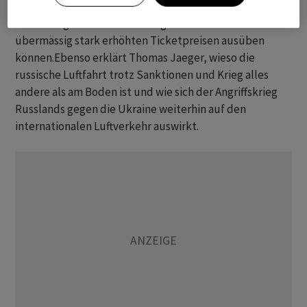
herrscht und die Airlines ihre Marktmacht gegenüber
den Passagierinnen und Passagieren in Form von
übermässig stark erhöhten Ticketpreisen ausüben
können.Ebenso erklärt Thomas Jaeger, wieso die
russische Luftfahrt trotz Sanktionen und Krieg alles
andere als am Boden ist und wie sich der Angriffskrieg
Russlands gegen die Ukraine weiterhin auf den
internationalen Luftverkehr auswirkt.