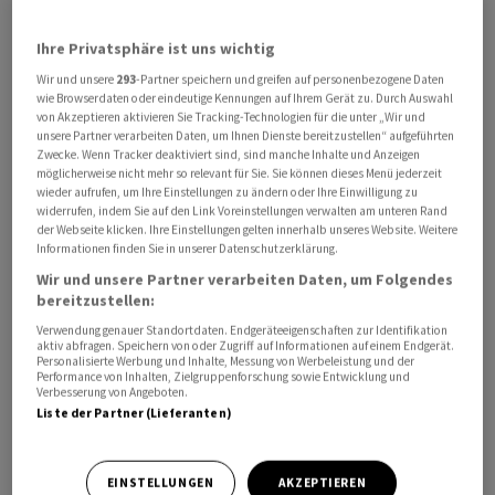
Ihre Privatsphäre ist uns wichtig
Wir und unsere
293
-Partner speichern und greifen auf personenbezogene Daten
wie Browserdaten oder eindeutige Kennungen auf Ihrem Gerät zu. Durch Auswahl
von Akzeptieren aktivieren Sie Tracking-Technologien für die unter „Wir und
unsere Partner verarbeiten Daten, um Ihnen Dienste bereitzustellen“ aufgeführten
Zwecke. Wenn Tracker deaktiviert sind, sind manche Inhalte und Anzeigen
möglicherweise nicht mehr so relevant für Sie. Sie können dieses Menü jederzeit
wieder aufrufen, um Ihre Einstellungen zu ändern oder Ihre Einwilligung zu
Fluggesellschaften registrieren einen Boom bei der
widerrufen, indem Sie auf den Link Voreinstellungen verwalten am unteren Rand
Business und First Class. Warum ist das so? Und gibt es
der Webseite klicken. Ihre Einstellungen gelten innerhalb unseres Website. Weitere
Informationen finden Sie in unserer Datenschutzerklärung.
diesen Sommer wieder ein Reisechaos am Flughafen?
Wir und unsere Partner verarbeiten Daten, um Folgendes
Darüber redet Tim Höfinghoff mit dem
bereitzustellen:
Luftfahrtexperten Thomas Jaeger von CH-Aviation
im
Verwendung genauer Standortdaten. Endgeräteeigenschaften zur Identifikation
Podcast «Handelszeitung Insights»
.
aktiv abfragen. Speichern von oder Zugriff auf Informationen auf einem Endgerät.
Personalisierte Werbung und Inhalte, Messung von Werbeleistung und der
Performance von Inhalten, Zielgruppenforschung sowie Entwicklung und
Ausserdem geht es im Gespräch darum, welche Routen
Verbesserung von Angeboten.
Liste der Partner (Lieferanten)
derzeit bei Passagieren besonders beliebt sind. Und
welche Strecken ab Zürich sogenannte
Monopolstrecken sind, auf denen also kein Wettbewerb
EINSTELLUNGEN
AKZEPTIEREN