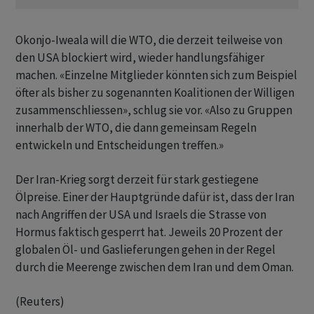
Okonjo-Iweala will die WTO, die derzeit teilweise von
‌den USA blockiert wird, wieder handlungsfähiger
machen. «Einzelne Mitglieder könnten sich zum Beispiel
öfter als bisher zu sogenannten Koalitionen der Willigen
zusammenschliessen», schlug sie ​vor. «Also ​zu Gruppen
innerhalb der WTO, ⁠die dann gemeinsam Regeln
entwickeln und Entscheidungen ​treffen.»
Der Iran-Krieg sorgt ⁠derzeit für stark gestiegene
Ölpreise. Einer der Hauptgründe dafür ist, dass ‌der Iran
nach Angriffen der USA und Israels die Strasse von
Hormus faktisch gesperrt hat. Jeweils 20 Prozent ‌der
globalen Öl- und Gaslieferungen gehen in der ​Regel
durch die Meerenge zwischen dem Iran und dem Oman.
(Reuters)