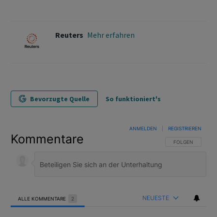
Reuters
Mehr erfahren
Bevorzugte Quelle
So funktioniert's
ANMELDEN
|
REGISTRIEREN
Kommentare
FOLGE DIESER U
FOLGEN
NEUESTE
ALLE KOMMENTARE
2
Alle Kommentare