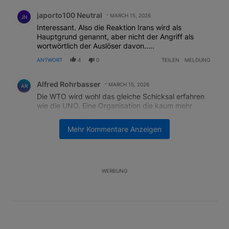
Kommentar von japorto100 Neutral.
japorto100 Neutral
MARCH 15, 2026
JN
Interessant. Also die Reaktion Irans wird als
Hauptgrund genannt, aber nicht der Angriff als
wortwörtlich der Auslöser davon.....
ANTWORT
4
0
TEILEN
MELDUNG
Kommentar von Alfred Rohrbasser.
Alfred Rohrbasser
MARCH 15, 2026
AR
Die WTO wird wohl das gleiche Schicksal erfahren
wie die UNO. Eine Organisation die kaum mehr
irgenwas bewirkt.
Mehr Kommentare Anzeigen
ANTWORT
1
0
TEILEN
MELDUNG
WERBUNG
Unterstützt von