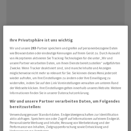
Die WTO-Chefin Ngozi Okonjo-Iweala sieht den globalen
Handel in der grössten Krise seit dem Ende des Zweiten
Ihre Privatsphäre ist uns wichtig
‌Weltkriegs. «Wir ⁠erleben gerade die schlimmsten
Wir und unsere
293
-Partner speichern und greifen auf personenbezogene Daten
wie Browserdaten oder eindeutige Kennungen auf Ihrem Gerät zu. Durch Auswahl
Verwerfungen der letzten 80 Jahre», sagte ⁠die
von Akzeptieren aktivieren Sie Tracking-Technologien für die unter „Wir und
Generaldirektorin der Welthandelsorganisation der
unsere Partner verarbeiten Daten, um Ihnen Dienste bereitzustellen“ aufgeführten
Zwecke. Wenn Tracker deaktiviert sind, sind manche Inhalte und Anzeigen
«Welt». Dennoch finde der Warenaustausch rund um die
möglicherweise nicht mehr so relevant für Sie. Sie können dieses Menü jederzeit
Erde weiter ‌zu fast drei Vierteln gemäss WTO-
wieder aufrufen, um Ihre Einstellungen zu ändern oder Ihre Einwilligung zu
widerrufen, indem Sie auf den Link Voreinstellungen verwalten am unteren Rand
Vorschriften statt, ‌ergänzte die nigerianische Ökonomin.
der Webseite klicken. Ihre Einstellungen gelten innerhalb unseres Website. Weitere
«Die grosse Mehrheit ​der Mitglieder wendet unser
Informationen finden Sie in unserer Datenschutzerklärung.
Regelwerk an», sagte Okonjo-Iweala. «Nicht alles ist
Wir und unsere Partner verarbeiten Daten, um Folgendes
kaputt.»
bereitzustellen:
Verwendung genauer Standortdaten. Endgeräteeigenschaften zur Identifikation
aktiv abfragen. Speichern von oder Zugriff auf Informationen auf einem Endgerät.
In den vergangenen Monaten verhängte US-Präsident
Personalisierte Werbung und Inhalte, Messung von Werbeleistung und der
Donald Trump Zölle gegen viele Staaten der Welt und
Performance von Inhalten, Zielgruppenforschung sowie Entwicklung und
Verbesserung von Angeboten.