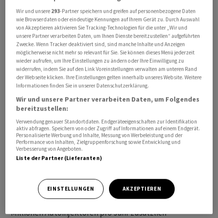
Wir und unsere
293
-Partner speichern und greifen auf personenbezogene Daten
wie Browserdaten oder eindeutige Kennungen auf Ihrem Gerät zu. Durch Auswahl
von Akzeptieren aktivieren Sie Tracking-Technologien für die unter „Wir und
unsere Partner verarbeiten Daten, um Ihnen Dienste bereitzustellen“ aufgeführten
Zwecke. Wenn Tracker deaktiviert sind, sind manche Inhalte und Anzeigen
möglicherweise nicht mehr so relevant für Sie. Sie können dieses Menü jederzeit
wieder aufrufen, um Ihre Einstellungen zu ändern oder Ihre Einwilligung zu
Mit dem Ausbau erhöhe Ypsomed seine
widerrufen, indem Sie auf den Link Voreinstellungen verwalten am unteren Rand
der Webseite klicken. Ihre Einstellungen gelten innerhalb unseres Website. Weitere
Produktionskapazitäten, um der weltweit wachsenden
Informationen finden Sie in unserer Datenschutzerklärung.
Nachfrage nach Medizintechnikprodukten gerecht zu
Wir und unsere Partner verarbeiten Daten, um Folgendes
werden.
bereitzustellen:
Verwendung genauer Standortdaten. Endgeräteeigenschaften zur Identifikation
Bisher wurden 22 Millionen Franken in die neue
aktiv abfragen. Speichern von oder Zugriff auf Informationen auf einem Endgerät.
Personalisierte Werbung und Inhalte, Messung von Werbeleistung und der
Produktionshalle D in Schwerin investiert. Sie ist den
Performance von Inhalten, Zielgruppenforschung sowie Entwicklung und
Verbesserung von Angeboten.
Angaben zufolge eine Erweiterung des bestehenden
Liste der Partner (Lieferanten)
Standorts mit den Hallen A-C, umfasst eine
Produktionsfläche von 3400 Quadratmetern und ist mit
modernster Gebäudetechnik ausgestattet. Laut
EINSTELLUNGEN
AKZEPTIEREN
Mitteilung kann Ypsomed in Schwerin künftig über 100
Millionen Autoinjektoren pro Jahr zusätzlich