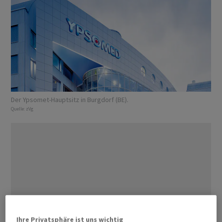
Der Ypsomet-Hauptsitz in Burgdorf (BE).
Quelle:
zVg
Ihre Privatsphäre ist uns wichtig