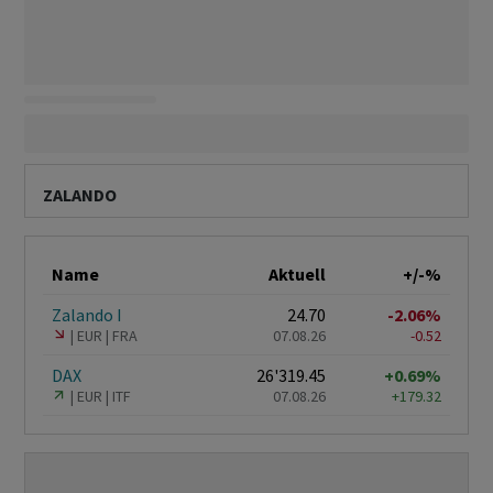
ZALANDO
Name
Aktuell
+/-%
Zalando I
24.70
-2.06%
EUR
FRA
07.08.26
-0.52
DAX
26'319.45
+0.69%
EUR
ITF
07.08.26
+179.32