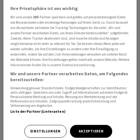
Ihre Privatsphäre ist uns wichtig
Wir und unsere
293
-Partner speichern und greifen auf personenbezogene Daten
wie Browserdaten oder eindeutige Kennungen auf Ihrem Gerät zu. Durch Auswahl
von Akzeptieren aktivieren Sie Tracking-Technologien für die unter „Wir und
unsere Partner verarbeiten Daten, um Ihnen Dienste bereitzustellen“ aufgeführten
Zwecke. Wenn Tracker deaktiviert sind, sind manche Inhalte und Anzeigen
Trotz eines trägeren Geschäfts hat der Online-
möglicherweise nicht mehr so relevant für Sie. Sie können dieses Menü jederzeit
wieder aufrufen, um Ihre Einstellungen zu ändern oder Ihre Einwilligung zu
Modehändler
Zalando
im vergangenen Quartal dank
widerrufen, indem Sie auf den Link Voreinstellungen verwalten am unteren Rand
Kostenkontrolle operativ mehr verdient als gedacht. Bei
der Webseite klicken. Ihre Einstellungen gelten innerhalb unseres Website. Weitere
Informationen finden Sie in unserer Datenschutzerklärung.
einem leichten Umsatzrückgang verdoppelte sich das
Wir und unsere Partner verarbeiten Daten, um Folgendes
bereinigte Ergebnis vor Zinsen und Steuern (Ebit)
bereitzustellen:
nahezu auf knapp 145 Millionen Euro, wie das im
Dax
Verwendung genauer Standortdaten. Endgeräteeigenschaften zur Identifikation
notierte Unternehmen am Donnerstag in Berlin
aktiv abfragen. Speichern von oder Zugriff auf Informationen auf einem Endgerät.
mitteilte. Unter dem Strich verdiente
Zalando
im
Personalisierte Werbung und Inhalte, Messung von Werbeleistung und der
Performance von Inhalten, Zielgruppenforschung sowie Entwicklung und
zweiten Quartal 56,6 Millionen Euro nach 14 Millionen
Verbesserung von Angeboten.
Liste der Partner (Lieferanten)
Euro im Vorjahreszeitraum.
Die Konzernführung blickt nun etwas optimistischer auf
EINSTELLUNGEN
AKZEPTIEREN
die operative Gewinnentwicklung im Gesamtjahr,