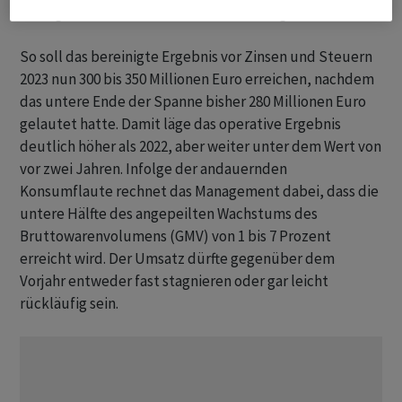
wenngleich die für den Umsatz vorsichtiger wird.
So soll das bereinigte Ergebnis vor Zinsen und Steuern
2023 nun 300 bis 350 Millionen Euro erreichen, nachdem
das untere Ende der Spanne bisher 280 Millionen Euro
gelautet hatte. Damit läge das operative Ergebnis
deutlich höher als 2022, aber weiter unter dem Wert von
vor zwei Jahren. Infolge der andauernden
Konsumflaute rechnet das Management dabei, dass die
untere Hälfte des angepeilten Wachstums des
Bruttowarenvolumens (GMV) von 1 bis 7 Prozent
erreicht wird. Der Umsatz dürfte gegenüber dem
Vorjahr entweder fast stagnieren oder gar leicht
rückläufig sein.