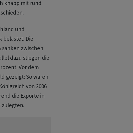
ch knapp mit rund
tschieden.
chland und
 belastet. Die
n sanken zwischen
llel dazu stiegen die
Prozent. Vor dem
d ​gezeigt: So waren
Königreich von 2006
end die ​Exporte in
 zulegten.