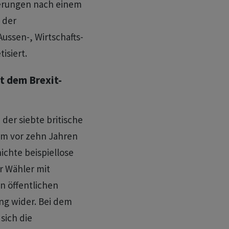
erungen nach einem
 der
ussen-, Wirtschafts-
isiert.
it dem Brexit-
der siebte britische
um vor zehn Jahren
hichte beispiellose
er Wähler mit
 öffentlichen
ng wider. Bei dem
sich die