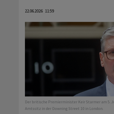
22.06.2026 11:59
Der britische Premierminister Keir Starmer am 5. J
Amtssitz in der Downing Street 10 in London.