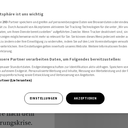
armer-Rücktritt stürzt Grossbritannien in neue Krise
atsphäre ist uns wichtig
re
293
-Partner speichern und greifen auf personenbezogene Daten wie Browserdaten oder einde
exit-
ät zu. Durch Auswahl von Akzeptieren aktivieren Sie Tracking-Technologien für die unter „Wir un
aten, um Ihnen Dienste bereitzustellen“ aufgeführten Zwecke. Wenn Tracker deaktiviert sind, s
nzeigen möglicherweise nicht mehr so relevant für Sie. Sie können dieses Menü jederzeit wieder a
cktritt
 zu ändern oder Ihre Einwilligung zu widerrufen, indem Sie auf den Link Voreinstellungen verwal
eite klicken. Ihre Einstellungen gelten innerhalb unseres Website. Weitere Informationen finden 
rklärung.
nien in
nsere Partner verarbeiten Daten, um Folgendes bereitzustellen:
nauer Standortdaten. Endgeräteeigenschaften zur Identifikation aktiv abfragen. Speichern von 
 auf einem Endgerät. Personalisierte Werbung und Inhalte, Messung von Werbeleistung und der
elgruppenforschung sowie Entwicklung und Verbesserung von Angeboten.
artner (Lieferanten)
EINSTELLUNGEN
AKZEPTIEREN
hre nach dem
rungskrise.