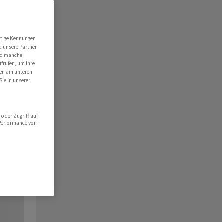
utige Kennungen
d unsere Partner
ind manche
ufrufen, um Ihre
ten am unteren
Sie in unserer
oder Zugriff auf
 Performance von