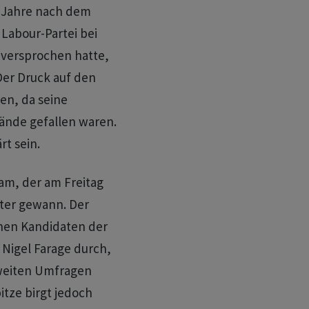
i Jahre nach dem
Labour-Partei bei
r versprochen hatte,
Der Druck auf den
en, da seine
tände gefallen waren.
rt sein.
am, der am Freitag
ter gewann. Der
inen Kandidaten der
 Nigel Farage durch,
sweiten Umfragen
itze birgt jedoch