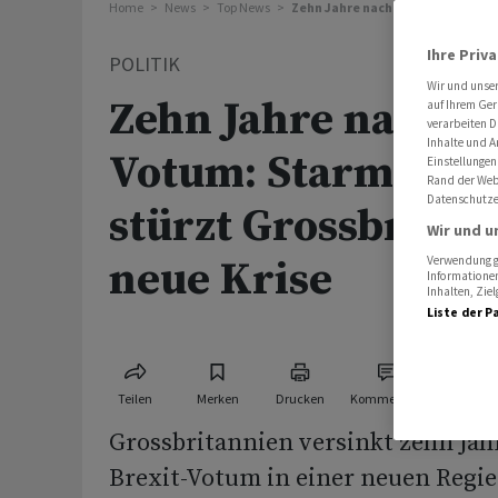
Home
News
Top News
Zehn Jahre nach Brexit-Votum: St
Ihre Priv
POLITIK
Wir und unse
Zehn Jahre nach Br
auf Ihrem Ger
verarbeiten D
Inhalte und A
Votum: Starmer-Rü
Einstellungen
Rand der Webs
Datenschutze
stürzt Grossbritan
Wir und u
neue Krise
Verwendung ge
Informationen
Inhalten, Zi
Liste der P
Teilen
Merken
Drucken
Kommentare
Grossbritannien versinkt zehn Ja
Brexit-Votum in einer neuen Regie