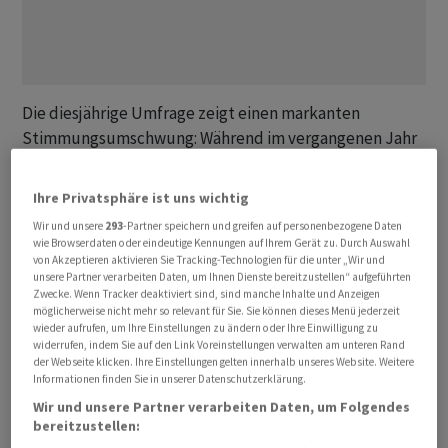
Die diesjährige Umfrage zeigt einen markanten
Stimmungsumschwung: Während im vergangenen Jahr
die Mehrheit noch von einem «Soft Landing» ausging -
einer sanften wirtschaftlichen Abkühlung ohne
Ihre Privatsphäre ist uns wichtig
Rezession -, gilt dieses Szenario nun nur noch als gleich
Wir und unsere
293
-Partner speichern und greifen auf personenbezogene Daten
wahrscheinlich wie eine Stagflation. Also wie eine Phase
wie Browserdaten oder eindeutige Kennungen auf Ihrem Gerät zu. Durch Auswahl
mit anhaltend hoher Inflation bei gleichzeitig
von Akzeptieren aktivieren Sie Tracking-Technologien für die unter „Wir und
unsere Partner verarbeiten Daten, um Ihnen Dienste bereitzustellen“ aufgeführten
stagnierendem Wachstum und schwachem
Zwecke. Wenn Tracker deaktiviert sind, sind manche Inhalte und Anzeigen
Acbkrbeitsmarkt.
möglicherweise nicht mehr so relevant für Sie. Sie können dieses Menü jederzeit
wieder aufrufen, um Ihre Einstellungen zu ändern oder Ihre Einwilligung zu
widerrufen, indem Sie auf den Link Voreinstellungen verwalten am unteren Rand
Ein Wandel zeigt sich bei den grössten Risiken, die
der Webseite klicken. Ihre Einstellungen gelten innerhalb unseres Website. Weitere
Informationen finden Sie in unserer Datenschutzerklärung.
Zentralbanken heute sehen: Nicht mehr nur
Wir und unsere Partner verarbeiten Daten, um Folgendes
wirtschaftliche Faktoren dominieren, sondern vor allem
bereitzustellen:
globale geopolitische Spannungen. Handelskonflikte