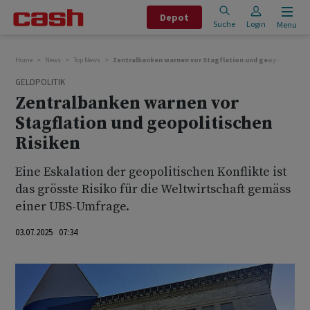
Depot
Suche
Login
Menu
Home
News
Top News
Zentralbanken warnen vor Stagflation und geopolitischen
GELDPOLITIK
Zentralbanken warnen vor
Stagflation und geopolitischen
Risiken
Eine Eskalation der geopolitischen Konflikte ist
das grösste Risiko für die Weltwirtschaft gemäss
einer UBS-Umfrage.
03.07.2025 07:34