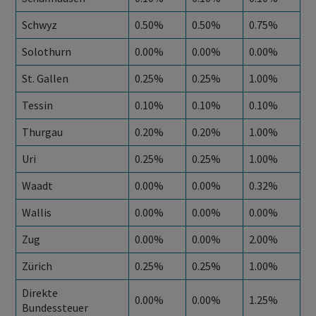
Schwyz
0.50%
0.50%
0.75%
Solothurn
0.00%
0.00%
0.00%
St. Gallen
0.25%
0.25%
1.00%
Tessin
0.10%
0.10%
0.10%
Thurgau
0.20%
0.20%
1.00%
Uri
0.25%
0.25%
1.00%
Waadt
0.00%
0.00%
0.32%
Wallis
0.00%
0.00%
0.00%
Zug
0.00%
0.00%
2.00%
Zürich
0.25%
0.25%
1.00%
Direkte
0.00%
0.00%
1.25%
Bundessteuer