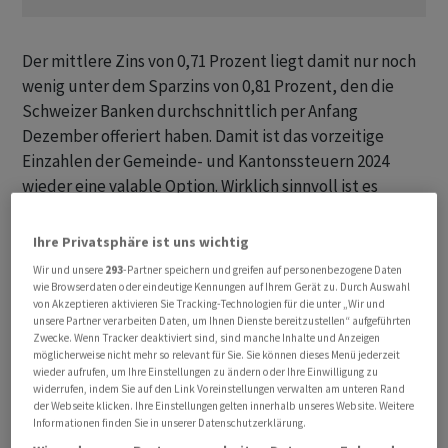
Der mittlere Zins von 0,71 Prozent liegt damit nur noch
wenig unter dem Sparzins von 0,81 Prozent, den die
Schweizer Banken durchschnittlich per Anfang
Dezember offeriert haben. Damit ist das vorzeitige
Einzahlen der Gemeinde- und Kantonssteuern 2024
wieder eine valable Option. Wirklich sinnvoll ist es
allerdings, die direkte Bundessteuer vorzeitig zu
begleichen. Hier beträgt der Zinssatz neu 1,25 Prozent.
Ihre Privatsphäre ist uns wichtig
Wir und unsere
293
-Partner speichern und greifen auf personenbezogene Daten
Bei den vergüteten Sparzinsen und den
wie Browserdaten oder eindeutige Kennungen auf Ihrem Gerät zu. Durch Auswahl
von Akzeptieren aktivieren Sie Tracking-Technologien für die unter „Wir und
Vergütungszinsen auf Steuervorauszahlungen gibt es
unsere Partner verarbeiten Daten, um Ihnen Dienste bereitzustellen“ aufgeführten
sowohl bei den Banken als auch den Kantonen grosse
Zwecke. Wenn Tracker deaktiviert sind, sind manche Inhalte und Anzeigen
möglicherweise nicht mehr so relevant für Sie. Sie können dieses Menü jederzeit
Unterschiede: Die Bandbreite der Sparzinsen sowie der
wieder aufrufen, um Ihre Einstellungen zu ändern oder Ihre Einwilligung zu
Sätze bei den Kantone reicht von null bis 2,00 Prozent.
widerrufen, indem Sie auf den Link Voreinstellungen verwalten am unteren Rand
der Webseite klicken. Ihre Einstellungen gelten innerhalb unseres Website. Weitere
Informationen finden Sie in unserer Datenschutzerklärung.
Deshalb gilt es je nach Kanton sowie Sparzins der