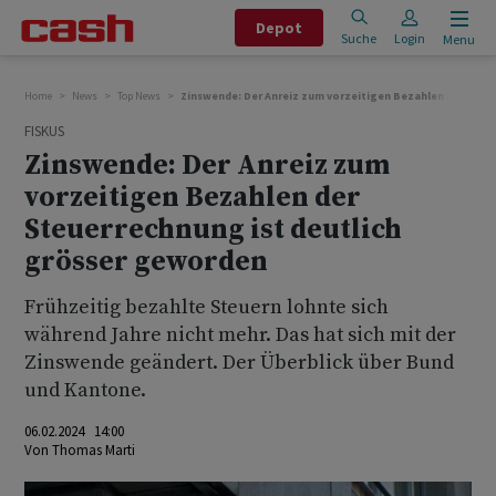
Depot
Suche
Login
Menu
Home
News
Top News
Zinswende: Der Anreiz zum vorzeitigen Bezahlen der Steu
FISKUS
Zinswende: Der Anreiz zum
vorzeitigen Bezahlen der
Steuerrechnung ist deutlich
grösser geworden
Frühzeitig bezahlte Steuern lohnte sich
während Jahre nicht mehr. Das hat sich mit der
Zinswende geändert. Der Überblick über Bund
und Kantone.
06.02.2024 14:00
Von
Thomas Marti