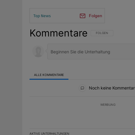
Top News
Folgen
Kommentare
FOLGE DIESER UNTERHAL
FOLGEN
ALLE KOMMENTARE
Alle Kommentare
Noch keine Kommentar
WERBUNG
AKTIVE UNTERHALTUNGEN