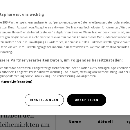
enditen auf höchsten Stand seit Ende der 90er-Jahre
EUR-JPY
atsphäre ist uns wichtig
re
293
-Partner speichern und greifen auf personenbezogene Daten wie Browserdaten oder einde
n
ät zu. Durch Auswahl von Akzeptieren aktivieren Sie Tracking-Technologien für die unter „Wir un
aten, um Ihnen Dienste bereitzustellen“ aufgeführten Zwecke. Wenn Tracker deaktiviert sind, s
nzeigen möglicherweise nicht mehr so relevant für Sie. Sie können dieses Menü jederzeit wieder a
n auf
 zu ändern oder Ihre Einwilligung zu widerrufen, indem Sie auf den Link Voreinstellungen verwal
eite klicken. Ihre Einstellungen gelten innerhalb unseres Website. Weitere Informationen finden 
rklärung.
t Ende
nsere Partner verarbeiten Daten, um Folgendes bereitzustellen:
nauer Standortdaten. Endgeräteeigenschaften zur Identifikation aktiv abfragen. Speichern von 
 auf einem Endgerät. Personalisierte Werbung und Inhalte, Messung von Werbeleistung und der
elgruppenforschung sowie Entwicklung und Verbesserung von Angeboten.
artner (Lieferanten)
EINSTELLUNGEN
AKZEPTIEREN
n haben den
Name
Aktuell
+
nleihemärkten am