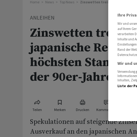
Home
News
Top News
Zinswetten treiben japanische R
Ihre Priv
ANLEIHEN
Wir und unse
Zinswetten treibe
auf Ihrem Ger
verarbeiten D
Inhalte und A
japanische Rendite
Einstellungen
Rand der Webs
Datenschutze
höchsten Stand sei
Wir und u
der 90er-Jahre
Verwendung ge
Informationen
Inhalten, Zi
Liste der P
Teilen
Merken
Drucken
Kommentare
Spekulationen auf steigende Zinse
Ausverkauf an den japanischen A