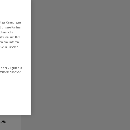
utige Kennungen
d unsere Partner
ind manche
ufrufen, um Ihre
ten am unteren
Sie in unserer
oder Zugriff auf
 Performance von
/-%