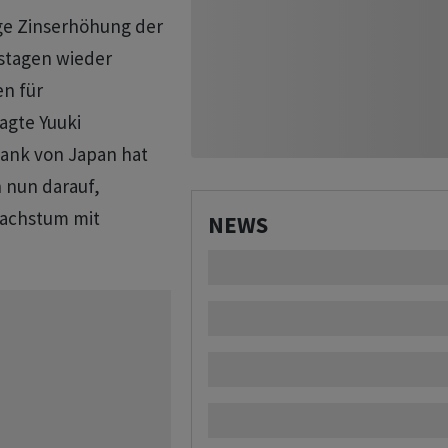
ige Zinserhöhung der
lstagen wieder
en für
agte Yuuki
ank von Japan ​hat
 nun ​darauf,
Wachstum mit
NEWS