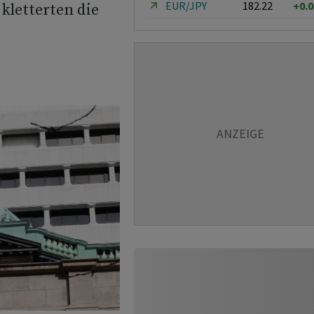
EUR/JPY
182.22
+0.
kletterten die