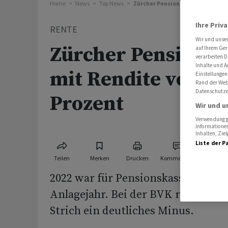
Home
News
Top News
Zürcher Pensionskasse BVK mit R
Ihre Priv
RENTE
Wir und unse
Zürcher Pensions
auf Ihrem Ger
verarbeiten D
Inhalte und A
mit Rendite von -1
Einstellungen
Rand der Webs
Datenschutze
Prozent
Wir und u
Verwendung ge
Informationen
Inhalten, Zi
Liste der P
Teilen
Merken
Drucken
Kommentare
2022 war für Pensionskassen ein 
Anlagejahr. Bei der BVK resultier
Strich ein deutliches Minus.