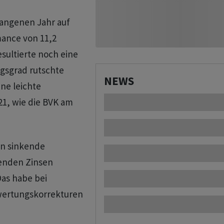
gangenen Jahr auf
mance von 11,2
sultierte noch eine
ngsgrad rutschte
NEWS
ine leichte
1, wie die BVK am
en sinkende
henden Zinsen
Das habe bei
wertungskorrekturen