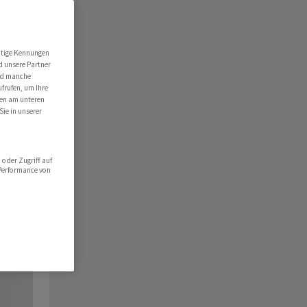
utige Kennungen
d unsere Partner
ind manche
ufrufen, um Ihre
ten am unteren
Sie in unserer
oder Zugriff auf
 Performance von