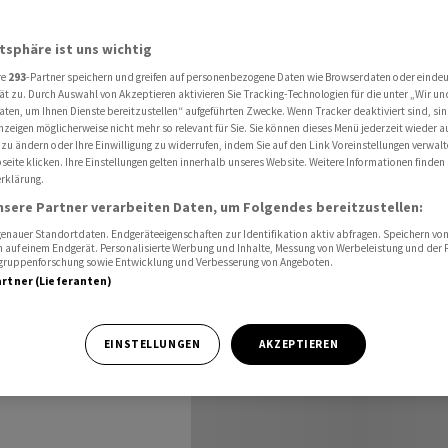
endite von -11,2 Prozent
atsphäre ist uns wichtig
re
293
-Partner speichern und greifen auf personenbezogene Daten wie Browserdaten oder einde
kasse BVK
ät zu. Durch Auswahl von Akzeptieren aktivieren Sie Tracking-Technologien für die unter „Wir un
aten, um Ihnen Dienste bereitzustellen“ aufgeführten Zwecke. Wenn Tracker deaktiviert sind, s
nzeigen möglicherweise nicht mehr so relevant für Sie. Sie können dieses Menü jederzeit wieder a
1,2
 zu ändern oder Ihre Einwilligung zu widerrufen, indem Sie auf den Link Voreinstellungen verwal
eite klicken. Ihre Einstellungen gelten innerhalb unseres Website. Weitere Informationen finden 
rklärung.
nsere Partner verarbeiten Daten, um Folgendes bereitzustellen:
nauer Standortdaten. Endgeräteeigenschaften zur Identifikation aktiv abfragen. Speichern von 
 auf einem Endgerät. Personalisierte Werbung und Inhalte, Messung von Werbeleistung und der
elgruppenforschung sowie Entwicklung und Verbesserung von Angeboten.
artner (Lieferanten)
herausforderndes
EINSTELLUNGEN
AKZEPTIEREN
te unter dem