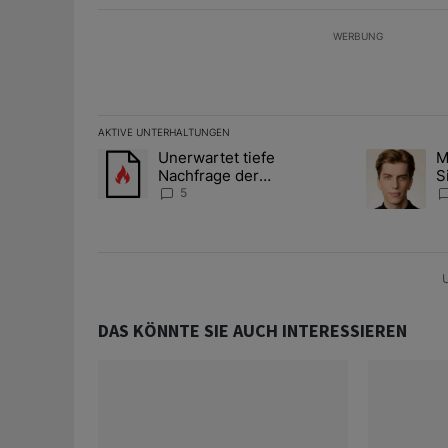
WERBUNG
AKTIVE UNTERHALTUNGEN
Das Folgende ist eine Liste der am meisten kommentier
Unerwartet tiefe
M
Ein Trendartikel mit dem Titel "Unerwartet tiefe Nac
Ein Trendart
Nachfrage der
S
Zentralbanken könnte
A
5
Goldpreis weiter belasten
D
U
DAS KÖNNTE SIE AUCH INTERESSIEREN