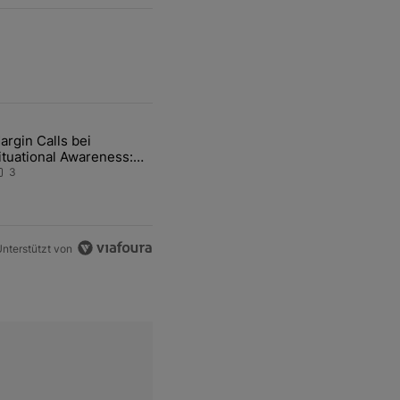
ten Artikel der letzten 7 days.
argin Calls bei
hfrage der Zentralbanken könnte Goldpreis weiter belasten" mit 5 ko
ikel mit dem Titel "Margin Calls bei Situational Awareness: Alles übe
ituational Awareness:
lles über den Retter-
3
eal
nterstützt von