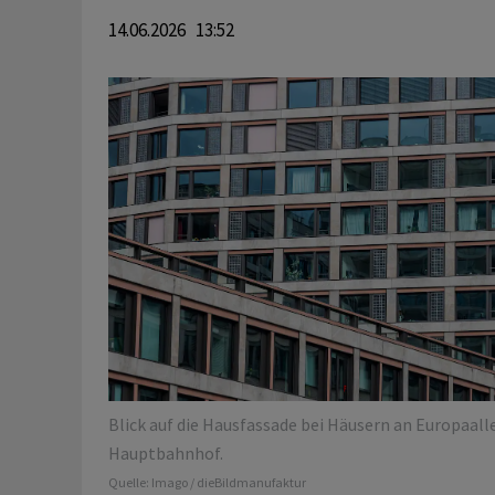
14.06.2026 13:52
Blick auf die Hausfassade bei Häusern an Europaall
Hauptbahnhof.
Quelle:
Imago / dieBildmanufaktur