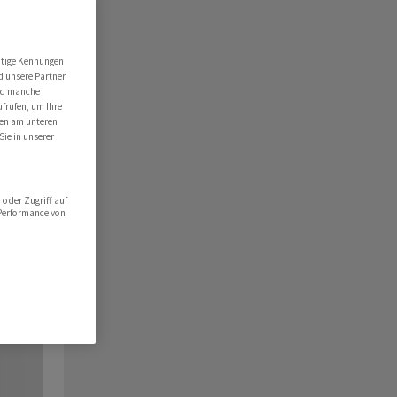
utige Kennungen
d unsere Partner
ind manche
ufrufen, um Ihre
ten am unteren
Sie in unserer
oder Zugriff auf
 Performance von