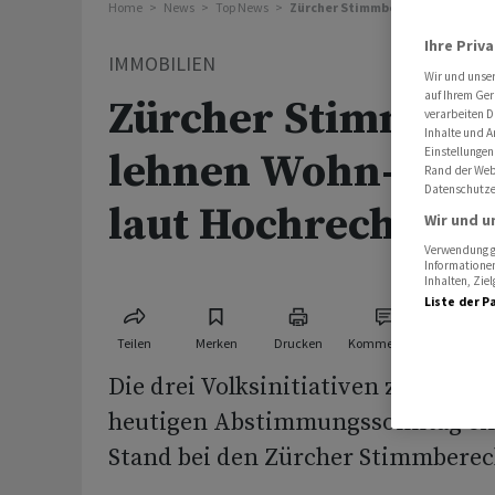
Home
News
Top News
Zürcher Stimmberechtigte lehne
Ihre Priv
IMMOBILIEN
Wir und unse
auf Ihrem Ger
Zürcher Stimmber
verarbeiten D
Inhalte und A
Einstellungen
lehnen Wohn-Initi
Rand der Webs
Datenschutze
laut Hochrechnung
Wir und u
Verwendung ge
Informationen
Inhalten, Zi
Liste der P
Teilen
Merken
Drucken
Kommentare
Die drei Volksinitiativen zur Woh
heutigen Abstimmungssonntag ei
Stand bei den Zürcher Stimmberec