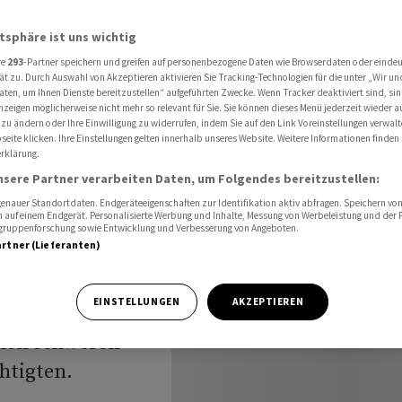
n Wohn-Initiativen laut Hochrechnung ab
atsphäre ist uns wichtig
re
293
-Partner speichern und greifen auf personenbezogene Daten wie Browserdaten oder einde
ät zu. Durch Auswahl von Akzeptieren aktivieren Sie Tracking-Technologien für die unter „Wir un
echtigte
aten, um Ihnen Dienste bereitzustellen“ aufgeführten Zwecke. Wenn Tracker deaktiviert sind, s
nzeigen möglicherweise nicht mehr so relevant für Sie. Sie können dieses Menü jederzeit wieder a
 zu ändern oder Ihre Einwilligung zu widerrufen, indem Sie auf den Link Voreinstellungen verwal
ativen
eite klicken. Ihre Einstellungen gelten innerhalb unseres Website. Weitere Informationen finden 
rklärung.
 ab
nsere Partner verarbeiten Daten, um Folgendes bereitzustellen:
nauer Standortdaten. Endgeräteeigenschaften zur Identifikation aktiv abfragen. Speichern von 
 auf einem Endgerät. Personalisierte Werbung und Inhalte, Messung von Werbeleistung und der
elgruppenforschung sowie Entwicklung und Verbesserung von Angeboten.
artner (Lieferanten)
EINSTELLUNGEN
AKZEPTIEREN
npolitik haben am
nen schweren
htigten.