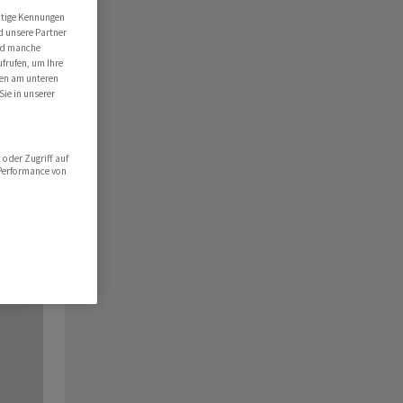
utige Kennungen
d unsere Partner
ind manche
ufrufen, um Ihre
ten am unteren
Sie in unserer
oder Zugriff auf
 Performance von