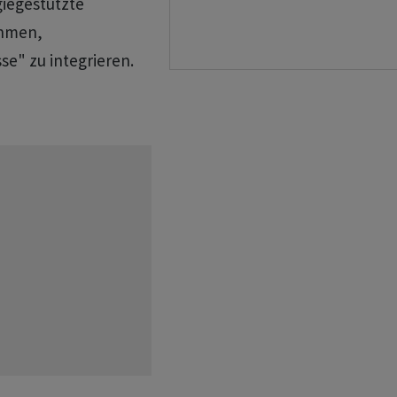
giegestützte
ehmen,
se" zu integrieren.