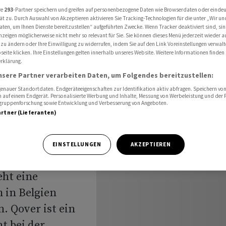
 belgischem Insurtech Qover
re
293
-Partner speichern und greifen auf personenbezogene Daten wie Browserdaten oder einde
ät zu. Durch Auswahl von Akzeptieren aktivieren Sie Tracking-Technologien für die unter „Wir un
aten, um Ihnen Dienste bereitzustellen“ aufgeführten Zwecke. Wenn Tracker deaktiviert sind, s
nzeigen möglicherweise nicht mehr so relevant für Sie. Sie können dieses Menü jederzeit wieder a
 zu ändern oder Ihre Einwilligung zu widerrufen, indem Sie auf den Link Voreinstellungen verwal
eite klicken. Ihre Einstellungen gelten innerhalb unseres Website. Weitere Informationen finden 
rklärung.
lgischem
nsere Partner verarbeiten Daten, um Folgendes bereitzustellen:
nauer Standortdaten. Endgeräteeigenschaften zur Identifikation aktiv abfragen. Speichern von 
 auf einem Endgerät. Personalisierte Werbung und Inhalte, Messung von Werbeleistung und der
elgruppenforschung sowie Entwicklung und Verbesserung von Angeboten.
artner (Lieferanten)
EINSTELLUNGEN
AKZEPTIEREN
eht eine
 in Belgien
 Qover ist ein
t bei der