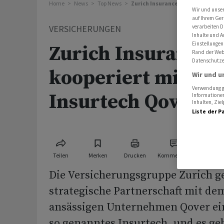
Home
News
Top News
Zurich Insurance kooperiert mit
Wir und unse
auf Ihrem Ger
verarbeiten D
VERSICHERUNGEN
Inhalte und A
Einstellungen
Zurich Insurance
Rand der Webs
Datenschutze
kooperiert mit be
Wir und u
Verwendung ge
Insurtech Qover
Informationen
Inhalten, Zi
Liste der P
Teilen
Merken
Drucken
Kommentare
Die Versicherungsgruppe Zurich g
strategische Partnerschaft mit dem
ansässigen Unternehmen Qover ein.
so genanntes Insurtech, und es geh