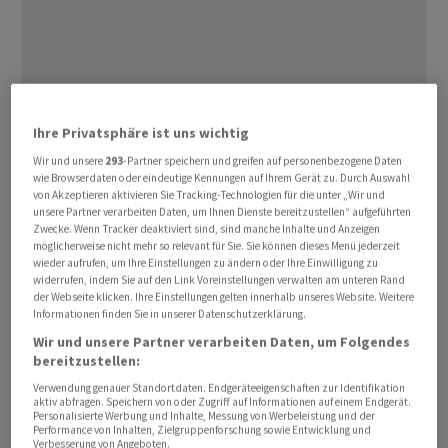
Ihre Privatsphäre ist uns wichtig
Es geht um Ansprüche aus Kreditversicherungen, wie
der Versicherer bestätigte. Der Konkursverwalter der
Wir und unsere
293
-Partner speichern und greifen auf personenbezogene Daten
wie Browserdaten oder eindeutige Kennungen auf Ihrem Gerät zu. Durch Auswahl
zur Greensill-Gruppe gehörenden Bremer Greensill
von Akzeptieren aktivieren Sie Tracking-Technologien für die unter „Wir und
Bank fordert vom Schweizer Versicherer laut einem
unsere Partner verarbeiten Daten, um Ihnen Dienste bereitzustellen“ aufgeführten
Zwecke. Wenn Tracker deaktiviert sind, sind manche Inhalte und Anzeigen
Bericht der "Financial Time" (online) mehr als 250
möglicherweise nicht mehr so relevant für Sie. Sie können dieses Menü jederzeit
Millionen US-Dollar. Der Verwalter will ausstehende
wieder aufrufen, um Ihre Einstellungen zu ändern oder Ihre Einwilligung zu
widerrufen, indem Sie auf den Link Voreinstellungen verwalten am unteren Rand
Ansprüche für geschädigte Gläubiger, darunter auch
der Webseite klicken. Ihre Einstellungen gelten innerhalb unseres Website. Weitere
viele deutsche Kommunen, geltend machen.
Informationen finden Sie in unserer Datenschutzerklärung.
Wir und unsere Partner verarbeiten Daten, um Folgendes
Bei der im Jahr 2014 von Greensill Capital
bereitzustellen:
übernommenen Bremer Greensill Bank hatte die
Verwendung genauer Standortdaten. Endgeräteeigenschaften zur Identifikation
aktiv abfragen. Speichern von oder Zugriff auf Informationen auf einem Endgerät.
deutsche Finanzmarktaufsicht Bafin
Personalisierte Werbung und Inhalte, Messung von Werbeleistung und der
Performance von Inhalten, Zielgruppenforschung sowie Entwicklung und
Unregelmässigkeiten im Zusammenhang mit
Verbesserung von Angeboten.