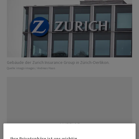
Gebäude der Zurich Insurance Group in Zürich-Oerlikon.
Quelle:
imago images / Andreas Haas
Ihre Privatsphäre ist uns wichtig