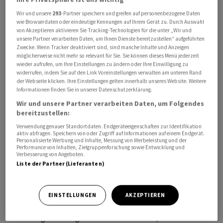
Wir und unsere
293
-Partner speichern und greifen auf personenbezogene Daten
wie Browserdaten oder eindeutige Kennungen auf Ihrem Gerät zu. Durch Auswahl
von Akzeptieren aktivieren Sie Tracking-Technologien für die unter „Wir und
unsere Partner verarbeiten Daten, um Ihnen Dienste bereitzustellen“ aufgeführten
Zwecke. Wenn Tracker deaktiviert sind, sind manche Inhalte und Anzeigen
möglicherweise nicht mehr so relevant für Sie. Sie können dieses Menü jederzeit
wieder aufrufen, um Ihre Einstellungen zu ändern oder Ihre Einwilligung zu
Der Versicherungskonzern Zurich hat die Einnahmen im
widerrufen, indem Sie auf den Link Voreinstellungen verwalten am unteren Rand
Ersthalbjahr vor allem in der Schaden- und
der Webseite klicken. Ihre Einstellungen gelten innerhalb unseres Website. Weitere
Informationen finden Sie in unserer Datenschutzerklärung.
Unfallversicherung gesteigert. Der Business Operating
Wir und unsere Partner verarbeiten Daten, um Folgendes
Profit (BOP), so nennt die
Zurich
den Betriebsgewinn,
bereitzustellen:
lag in den Monaten Januar bis Juni mit 3,72 Milliarden
Verwendung genauer Standortdaten. Endgeräteeigenschaften zur Identifikation
US-Dollar ganz knapp unter Vorjahresniveau, wie der
aktiv abfragen. Speichern von oder Zugriff auf Informationen auf einem Endgerät.
Personalisierte Werbung und Inhalte, Messung von Werbeleistung und der
Versicherer am Donnerstag mitteilte.
Performance von Inhalten, Zielgruppenforschung sowie Entwicklung und
Verbesserung von Angeboten.
Liste der Partner (Lieferanten)
Dabei verschlechterte sich der Schaden-Kosten-Satz
als wichtige Kenngrösse der Unfall- und
Schadenversicherung leicht um 1,3 Punkte auf 92,9
EINSTELLUNGEN
AKZEPTIEREN
Prozent (Erwartungen: 92,8 Prozent). Der
Konzerngewinn legte um 6 Prozent auf 2,49 Milliarden