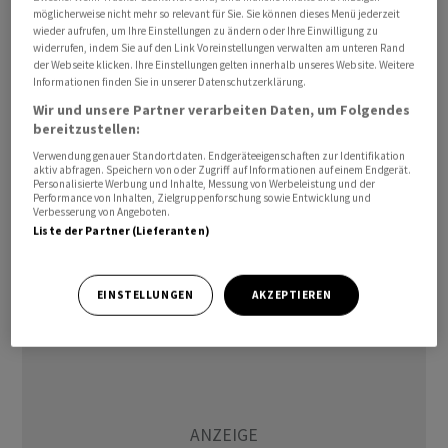
möglicherweise nicht mehr so relevant für Sie. Sie können dieses Menü jederzeit
"Es ist ein ganz gewöhnlicher Samstag, den Russland in
wieder aufrufen, um Ihre Einstellungen zu ändern oder Ihre Einwilligung zu
einen Tag des Schmerzes und des Verlusts verwandelt
widerrufen, indem Sie auf den Link Voreinstellungen verwalten am unteren Rand
der Webseite klicken. Ihre Einstellungen gelten innerhalb unseres Website. Weitere
hat", schrieb er. Dazu veröffentlichte er ein kurzes
Informationen finden Sie in unserer Datenschutzerklärung.
Video, in dem Trümmerteile auf dem Bürgersteig zu
Wir und unsere Partner verarbeiten Daten, um Folgendes
sehen sind.
bereitzustellen:
Verwendung genauer Standortdaten. Endgeräteeigenschaften zur Identifikation
Der Gouverneur des Gebiets Tschernihiw, Wjatscheslaw
aktiv abfragen. Speichern von oder Zugriff auf Informationen auf einem Endgerät.
Personalisierte Werbung und Inhalte, Messung von Werbeleistung und der
Tschaus, schrieb, die Stadt sei ersten Erkenntnissen
Performance von Inhalten, Zielgruppenforschung sowie Entwicklung und
Verbesserung von Angeboten.
zufolge von einer ballistischen Rakete getroffen
Liste der Partner (Lieferanten)
worden. Er rief die Bevölkerung auf, zunächst weiter in
Schutzräumen zu bleiben.
EINSTELLUNGEN
AKZEPTIEREN