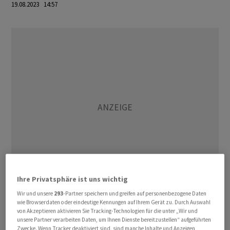
19.08.2023 14:57
Ihre Privatsphäre ist uns wichtig
Wir und unsere
293
-Partner speichern und greifen auf personenbezogene Daten
Zuvor hatte bereits der ukrainische Präsident
wie Browserdaten oder eindeutige Kennungen auf Ihrem Gerät zu. Durch Auswahl
von Akzeptieren aktivieren Sie Tracking-Technologien für die unter „Wir und
Wolodymyr Selenskyj mitgeteilt, dass unweit des
unsere Partner verarbeiten Daten, um Ihnen Dienste bereitzustellen“ aufgeführten
Tschernihiwer Theaters eine Rakete eingeschlagen war.
Zwecke. Wenn Tracker deaktiviert sind, sind manche Inhalte und Anzeigen