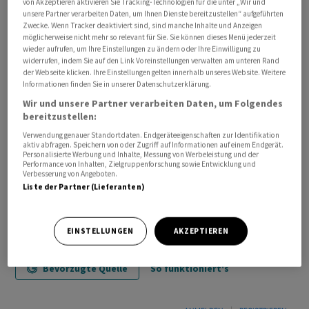
von Akzeptieren aktivieren Sie Tracking-Technologien für die unter „Wir und
unsere Partner verarbeiten Daten, um Ihnen Dienste bereitzustellen“ aufgeführten
Zwecke. Wenn Tracker deaktiviert sind, sind manche Inhalte und Anzeigen
(AWP)
möglicherweise nicht mehr so relevant für Sie. Sie können dieses Menü jederzeit
wieder aufrufen, um Ihre Einstellungen zu ändern oder Ihre Einwilligung zu
widerrufen, indem Sie auf den Link Voreinstellungen verwalten am unteren Rand
der Webseite klicken. Ihre Einstellungen gelten innerhalb unseres Website. Weitere
Informationen finden Sie in unserer Datenschutzerklärung.
Wir und unsere Partner verarbeiten Daten, um Folgendes
bereitzustellen:
Verwendung genauer Standortdaten. Endgeräteeigenschaften zur Identifikation
aktiv abfragen. Speichern von oder Zugriff auf Informationen auf einem Endgerät.
Personalisierte Werbung und Inhalte, Messung von Werbeleistung und der
Performance von Inhalten, Zielgruppenforschung sowie Entwicklung und
Verbesserung von Angeboten.
Liste der Partner (Lieferanten)
EINSTELLUNGEN
AKZEPTIEREN
Bevorzugte Quelle
So funktioniert's