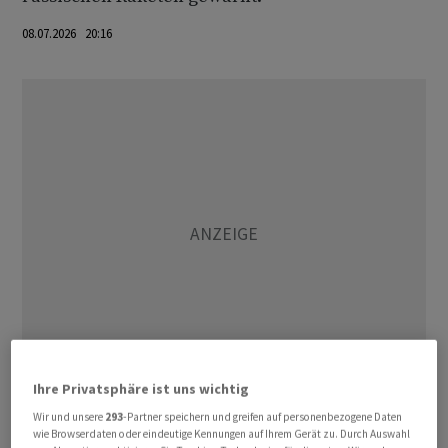
08.07.2026 20:16
Ihre Privatsphäre ist uns wichtig
Die Ukraine wehrt sich seit mehr als vier Jahren gegen
Wir und unsere
293
-Partner speichern und greifen auf personenbezogene Daten
wie Browserdaten oder eindeutige Kennungen auf Ihrem Gerät zu. Durch Auswahl
eine russische Invasion./ast/DP/he