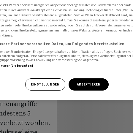
fen auf Ukraine
re
293
-Partner speichern und greifen auf personenbezogene Daten wie Browserdaten oder einde
ät zu. Durch Auswahl von Akzeptieren aktivieren Sie Tracking-Technologien für die unter „Wir un
aten, um Ihnen Dienste bereitzustellen“ aufgeführten Zwecke. Wenn Tracker deaktiviert sind, s
nzeigen möglicherweise nicht mehr so relevant für Sie. Sie können dieses Menü jederzeit wieder a
 zu ändern oder Ihre Einwilligung zu widerrufen, indem Sie auf den Link Voreinstellungen verwal
bei
eite klicken. Ihre Einstellungen gelten innerhalb unseres Website. Weitere Informationen finden 
rklärung.
riffen
nsere Partner verarbeiten Daten, um Folgendes bereitzustellen:
nauer Standortdaten. Endgeräteeigenschaften zur Identifikation aktiv abfragen. Speichern von 
 auf einem Endgerät. Personalisierte Werbung und Inhalte, Messung von Werbeleistung und der
elgruppenforschung sowie Entwicklung und Verbesserung von Angeboten.
artner (Lieferanten)
EINSTELLUNGEN
AKZEPTIEREN
hnenangriffe
ndestens 5
verletzt worden.
uky sei eine