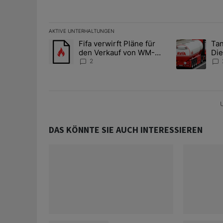
AKTIVE UNTERHALTUNGEN
Das Folgende ist eine Liste der am meisten kommentier
Fifa verwirft Pläne für
Tan
Ein Trendartikel mit dem Titel "Fifa verwirft Pläne f
Ein Trendartik
den Verkauf von WM-
Die
Anteilen
teu
2
U
DAS KÖNNTE SIE AUCH INTERESSIEREN