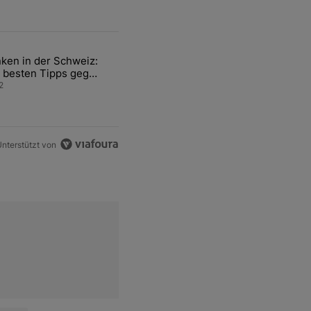
ten Artikel der letzten 7 days.
ken in der Schweiz:
ür den Verkauf von WM-Anteilen" mit 2 kommentare.
el mit dem Titel "Tanken in der Schweiz: Die besten Tipps gegen teu
 besten Tipps gegen
ren Sprit
2
nterstützt von