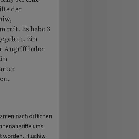
lte der
hiw,
m mit. Es habe 3
gegeben. Ein
r Angriff habe
Ein
arter
en.
kamen nach örtlichen
hnenangriffe ums
zt worden. Hluchiw