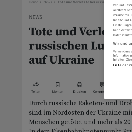
Home
News
Tote und Verletzte bei russischen Luftangrif
Wir und unse
auf Ihrem Ger
verarbeiten D
NEWS
Inhalte und A
Einstellungen
Tote und Verletzte 
Rand der Webs
Datenschutze
russischen Luftang
Wir und u
Verwendung ge
auf Ukraine
Informationen
Inhalten, Zi
Liste der P
Teilen
Merken
Drucken
Kommentare
Durch russische Raketen- und Dro
sind im Nordosten der Ukraine mi
Menschen getötet und mehr als 20 
In dem Eisenbahnknotenpunkt Pryl