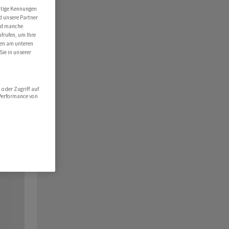
utige Kennungen
d unsere Partner
ind manche
ufrufen, um Ihre
ten am unteren
Sie in unserer
oder Zugriff auf
 Performance von