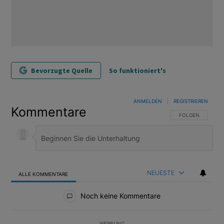
Bevorzugte Quelle
So funktioniert's
ANMELDEN
|
REGISTRIEREN
Kommentare
FOLGE DIESER U
FOLGEN
NEUESTE
ALLE KOMMENTARE
Alle Kommentare
Noch keine Kommentare
WERBUNG