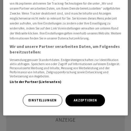
von Akzeptieren aktivieren Sie Tracking-Technologien für die unter „Wir und
Autohersteller am Freitag in Tokio mit. Experten hatten
unsere Partner verarbeiten Daten, um Ihnen Dienste bereitzustellen“ aufgeführten
mit einem deutlich höheren Gewinnziel für das
Zwecke. Wenn Tracker deaktiviert sind, sind manche Inhalte und Anzeigen
möglicherweise nicht mehr so relevant für Sie. Sie können dieses Menü jederzeit
laufende Geschäftsjahr gerechnet. Auch die
wieder aufrufen, um Ihre Einstellungen zu ändern oder Ihre Einwilligung zu
Umsatzprognose von 51 Billionen Yen lag unter den
widerrufen, indem Sie auf den Link Voreinstellungen verwalten am unteren Rand
der Webseite klicken. Ihre Einstellungen gelten innerhalb unseres Website. Weitere
Erwartungen der Experten. Die Aktie drehte nach
Informationen finden Sie in unserer Datenschutzerklärung.
Bekanntgabe der Zahlen und Ziele ins Minus und baute
Wir und unsere Partner verarbeiten Daten, um Folgendes
damit ihren Jahresverlust auf rund zwölf Prozent
bereitzustellen:
aus./zb/err/stk
Verwendung genauer Standortdaten. Endgeräteeigenschaften zur Identifikation
aktiv abfragen. Speichern von oder Zugriff auf Informationen auf einem Endgerät.
Personalisierte Werbung und Inhalte, Messung von Werbeleistung und der
(AWP)
Performance von Inhalten, Zielgruppenforschung sowie Entwicklung und
Verbesserung von Angeboten.
Liste der Partner (Lieferanten)
EINSTELLUNGEN
AKZEPTIEREN