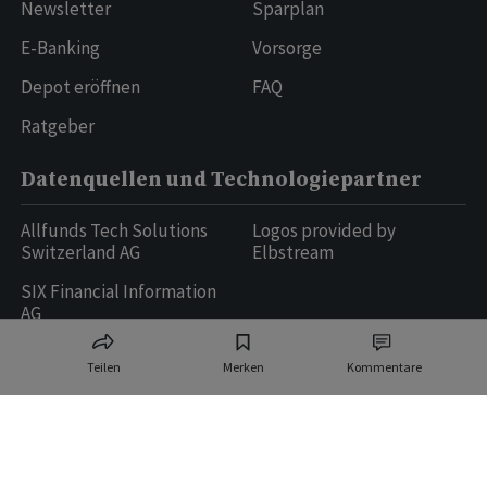
Newsletter
Sparplan
E-Banking
Vorsorge
Depot eröffnen
FAQ
Ratgeber
Datenquellen und Technologiepartner
Allfunds Tech Solutions
Logos provided by
Switzerland AG
Elbstream
SIX Financial Information
AG
Teilen
Merken
Kommentare
Ringier AG | Ringier Medien Schweiz
16
weitere Publikationen