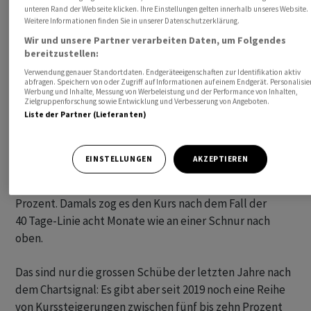
unteren Rand der Webseite klicken. Ihre Einstellungen gelten innerhalb unseres Website.
Weitere Informationen finden Sie in unserer Datenschutzerklärung.
Wir und unsere Partner verarbeiten Daten, um Folgendes
bereitzustellen:
Verwendung genauer Standortdaten. Endgeräteeigenschaften zur Identifikation aktiv
abfragen. Speichern von oder Zugriff auf Informationen auf einem Endgerät. Personalisie
Werbung und Inhalte, Messung von Werbeleistung und der Performance von Inhalten,
Ganz signifikant waren die Kursgewinne nach so einem
Zielgruppenforschung sowie Entwicklung und Verbesserung von Angeboten.
Chartszenario im Oktober 2022 und Anfang November
Liste der Partner (Lieferanten)
2021. Damals schoss die Aktie nach dem Durchbrechen
der 40er-Linie in kurzer Zeit sogar 20 Prozent nach oben.
EINSTELLUNGEN
AKZEPTIEREN
Ende Dezember 2020 kam es sogar zu einem lange
anhaltenden Kursfeuerwerk mit Gewinnen von rund 50
Prozent. Damals zog es den Kurs nach dem Fall der
40 Tage-Linie acht Monate wie an einer Schnur nach
oben.
Das sind nur die grossen Schübe der letzten Jahre nach
dem Chartsignal: Es gibt aber seit 2019 noch eine Reihe
von Kurssteigerungen zwischen fünf bis zehn Prozent