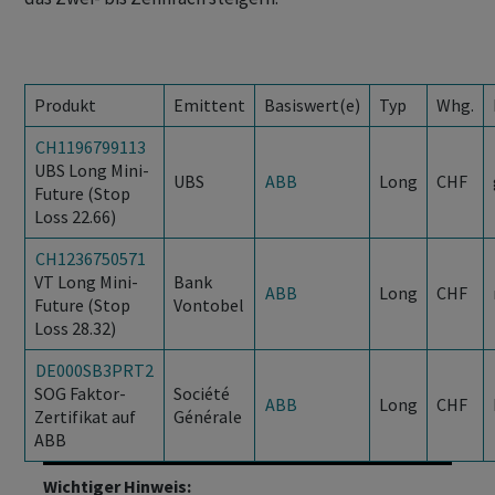
Produkt
Emittent
Basiswert(e)
Typ
Whg.
CH1196799113
UBS Long Mini-
UBS
ABB
Long
CHF
Future (Stop
Loss 22.66)
CH1236750571
VT Long Mini-
Bank
ABB
Long
CHF
Future (Stop
Vontobel
Loss 28.32)
DE000SB3PRT2
SOG Faktor-
Société
ABB
Long
CHF
Zertifikat auf
Générale
ABB
Wichtiger Hinweis: