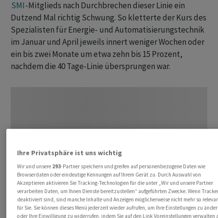
SMI
-Mitglieds nach Durchbrechen dieser Linie ein
Dutzend Mal richtig Schwung. So kletterte der Kurs des
Spezialisten für Energie- und Automatisierungstechnik
im Januar und April jeweils innert weniger Wochen oder
ein bis zwei Monate um etwa zehn bis 15 Prozent,
nachdem die 40 Tage-Linie übersprungen war.
Ihre Privatsphäre ist uns wichtig
Wir und unsere
293
-Partner speichern und greifen auf personenbezogene Daten wie
Browserdaten oder eindeutige Kennungen auf Ihrem Gerät zu. Durch Auswahl von
Akzeptieren aktivieren Sie Tracking-Technologien für die unter „Wir und unsere Partner
verarbeiten Daten, um Ihnen Dienste bereitzustellen“ aufgeführten Zwecke. Wenn Tracke
deaktiviert sind, sind manche Inhalte und Anzeigen möglicherweise nicht mehr so releva
für Sie. Sie können dieses Menü jederzeit wieder aufrufen, um Ihre Einstellungen zu änder
oder Ihre Einwilligung zu widerrufen, indem Sie auf den Link Voreinstellungen verwalten