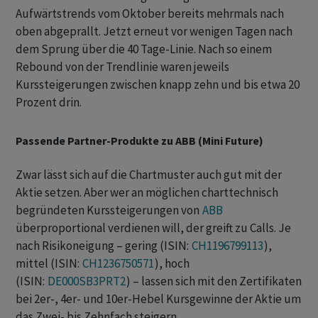
Aufwärtstrends vom Oktober bereits mehrmals nach
oben abgeprallt. Jetzt erneut vor wenigen Tagen nach
dem Sprung über die 40 Tage-Linie. Nach so einem
Rebound von der Trendlinie waren jeweils
Kurssteigerungen zwischen knapp zehn und bis etwa 20
Prozent drin.
Passende Partner-Produkte zu ABB (Mini Future)
Zwar lässt sich auf die Chartmuster auch gut mit der
Aktie setzen. Aber wer an möglichen charttechnisch
begründeten Kurssteigerungen von
ABB
überproportional verdienen will, der greift zu Calls. Je
nach Risikoneigung – gering (ISIN:
CH1196799113
),
mittel (ISIN:
CH1236750571
), hoch
(ISIN:
DE000SB3PRT2
) – lassen sich mit den Zertifikaten
bei 2er-, 4er- und 10er-Hebel Kursgewinne der Aktie um
das Zwei- bis Zehnfach steigern.