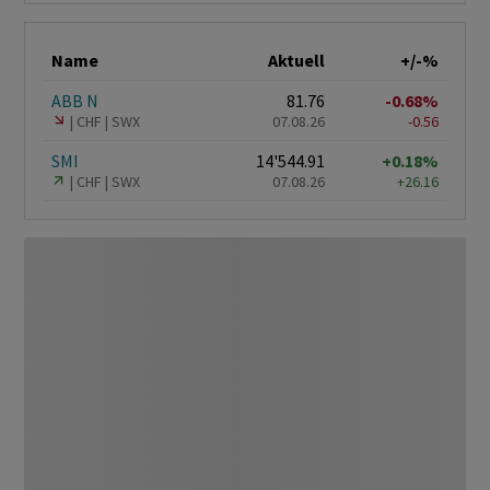
Name
Aktuell
+/-%
ABB N
81.76
-0.68%
CHF
SWX
07.08.26
-0.56
SMI
14'544.91
+0.18%
CHF
SWX
07.08.26
+26.16