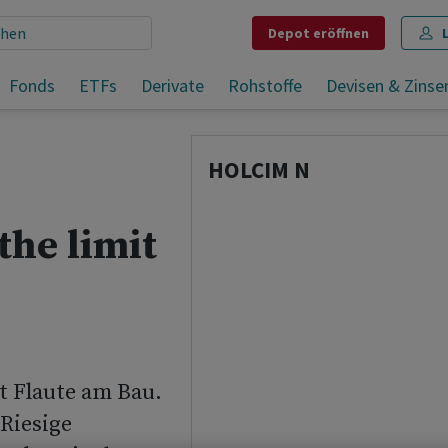
Depot
eröffnen
Fonds
ETFs
Derivate
Rohstoffe
Devisen & Zinse
Teilen
Merken
Drucken
Kommentare
HOLCIM N
the limit
t Flaute am Bau.
 Riesige