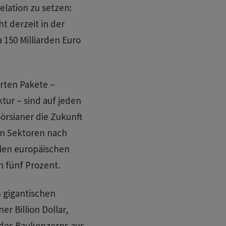
elation zu setzen:
 derzeit in der
150 Milliarden Euro
erten Pakete –
tur – sind auf jeden
örsianer die Zukunft
en Sektoren nach
elen europäischen
 fünf Prozent.
 gigantischen
r Billion Dollar,
e des Baukonzerns aus