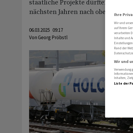
staatliche Projekte dürften den Ba
nächsten Jahren nach oben katapul
Ihre Priv
Wir und unse
auf Ihrem Ger
06.03.2025 09:17
verarbeiten D
Von
Georg Pröbstl
Inhalte und A
Einstellungen
Rand der Webs
Datenschutze
Wir und u
Verwendung ge
Informationen
Inhalten, Zi
Liste der P