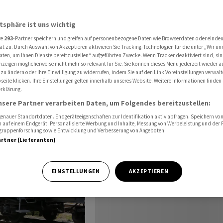
usektor in den
tieren.
atsphäre ist uns wichtig
re
293
-Partner speichern und greifen auf personenbezogene Daten wie Browserdaten oder einde
ät zu. Durch Auswahl von Akzeptieren aktivieren Sie Tracking-Technologien für die unter „Wir un
Name
Aktuell
+
aten, um Ihnen Dienste bereitzustellen“ aufgeführten Zwecke. Wenn Tracker deaktiviert sind, s
nzeigen möglicherweise nicht mehr so relevant für Sie. Sie können dieses Menü jederzeit wieder a
Holcim N
70.82
-2.
 zu ändern oder Ihre Einwilligung zu widerrufen, indem Sie auf den Link Voreinstellungen verwal
eite klicken. Ihre Einstellungen gelten innerhalb unseres Website. Weitere Informationen finden 
rklärung.
Hochtief I
452.40
-1.
nsere Partner verarbeiten Daten, um Folgendes bereitzustellen:
SMI
14'544.91
+0.
nauer Standortdaten. Endgeräteeigenschaften zur Identifikation aktiv abfragen. Speichern von 
 auf einem Endgerät. Personalisierte Werbung und Inhalte, Messung von Werbeleistung und der
elgruppenforschung sowie Entwicklung und Verbesserung von Angeboten.
artner (Lieferanten)
EINSTELLUNGEN
AKZEPTIEREN