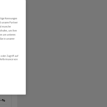
utige Kennungen
d unsere Partner
ind manche
ufrufen, um Ihre
ten am unteren
Sie in unserer
oder Zugriff auf
 Performance von
/-%