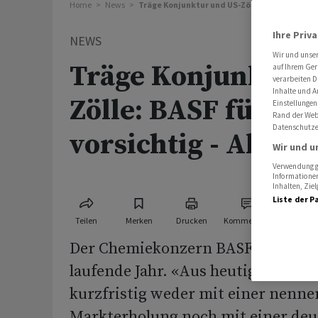
Home
News
Träge Konjunktur und US-Zölle: BASF für 2026 
Ihre Priv
NEWS
Wir und unse
Träge Konjunktur 
auf Ihrem Ger
verarbeiten D
Inhalte und A
Zölle: BASF für 20
Einstellungen
Rand der Webs
Datenschutze
vorsichtig - Aktie f
Wir und u
Verwendung ge
Informationen
Inhalten, Zi
Liste der P
Teilen
Merken
Drucken
Kommentare
Der Chemiekonzern BASF geht vors
laufende Jahr. «Aus heutiger Sicht
kurzfristig weder mit einer nenn
Markterholung noch mit einer deu