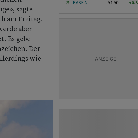
BASF N
51.50
+0.
ge», sagte
h am Freitag.
werde aber
t. Es gebe
nzeichen. Der
allerdings wie
.