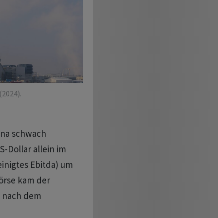
2024).
hina schwach
Dollar allein im
einigtes Ebitda) um
Börse kam der
rz nach dem