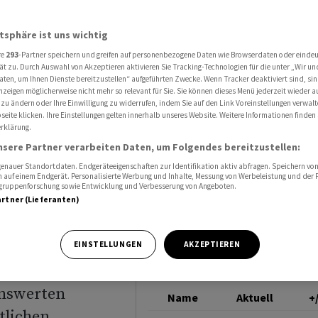
vorsichtig - Aktie fällt
BASF
atsphäre ist uns wichtig
re
293
-Partner speichern und greifen auf personenbezogene Daten wie Browserdaten oder einde
und US-
ät zu. Durch Auswahl von Akzeptieren aktivieren Sie Tracking-Technologien für die unter „Wir un
aten, um Ihnen Dienste bereitzustellen“ aufgeführten Zwecke. Wenn Tracker deaktiviert sind, s
nzeigen möglicherweise nicht mehr so relevant für Sie. Sie können dieses Menü jederzeit wieder a
26
 zu ändern oder Ihre Einwilligung zu widerrufen, indem Sie auf den Link Voreinstellungen verwal
eite klicken. Ihre Einstellungen gelten innerhalb unseres Website. Weitere Informationen finden 
rklärung.
ällt
nsere Partner verarbeiten Daten, um Folgendes bereitzustellen:
nauer Standortdaten. Endgeräteeigenschaften zur Identifikation aktiv abfragen. Speichern von 
 auf einem Endgerät. Personalisierte Werbung und Inhalte, Messung von Werbeleistung und der
elgruppenforschung sowie Entwicklung und Verbesserung von Angeboten.
artner (Lieferanten)
ichtig in das
EINSTELLUNGEN
AKZEPTIEREN
 rechnen wir
enswerten
Name
Aktuell
+
tlichen