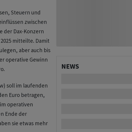
nsen, Steuern und
einflüssen zwischen
wie der Dax-Konzern
2025 mitteilte. Damit
ulegen, aber auch bis
der operative Gewinn
NEWS
o.
w) soll im laufenden
rden Euro betragen,
eim operativen
en Ende der
aben sie etwas mehr