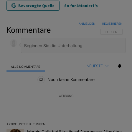
Bevorzugte Quelle
So funktioniert's
ANMELDEN
|
REGISTRIEREN
Kommentare
FOLGE DIESER U
FOLGEN
NEUESTE
ALLE KOMMENTARE
Alle Kommentare
Noch keine Kommentare
WERBUNG
AKTIVE UNTERHALTUNGEN
Das Folgende ist eine Liste der am meisten kommentierten Artikel
Ein Trendartikel mit dem Titel "Margin Calls bei Situational Awar
Margin Calls bei Situational Awareness: Alles über