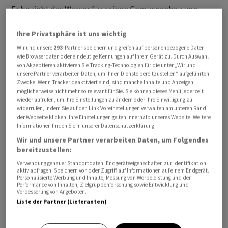
Er bezieht das Wasser für seinen Gemüseanbau von
einer Gewässergenossenschaft, die einst seine Eltern
Ihre Privatsphäre ist uns wichtig
aufgebaut hatten. Er und weitere Berufskollegen
können so Wasser aus dem Murtensee und der Broye in
Wir und unsere
293
-Partner speichern und greifen auf personenbezogene Daten
wie Browserdaten oder eindeutige Kennungen auf Ihrem Gerät zu. Durch Auswahl
ein grosses Wasserbecken speisen, das durch
von Akzeptieren aktivieren Sie Tracking-Technologien für die unter „Wir und
Bodenleitungen direkt auf die Felder gelangt. So
unsere Partner verarbeiten Daten, um Ihnen Dienste bereitzustellen“ aufgeführten
Zwecke. Wenn Tracker deaktiviert sind, sind manche Inhalte und Anzeigen
sollten sie auch Hitzeperioden wie die aktuelle
möglicherweise nicht mehr so relevant für Sie. Sie können dieses Menü jederzeit
überstehen können.
wieder aufrufen, um Ihre Einstellungen zu ändern oder Ihre Einwilligung zu
widerrufen, indem Sie auf den Link Voreinstellungen verwalten am unteren Rand
der Webseite klicken. Ihre Einstellungen gelten innerhalb unseres Website. Weitere
Andernorts wurde die Entnahme von Wasser aus
Informationen finden Sie in unserer Datenschutzerklärung.
Gewässern bereits eingeschränkt oder gar verboten,
Wir und unsere Partner verarbeiten Daten, um Folgendes
beispielsweise in den Kantonen Luzern und St. Gallen.
bereitzustellen:
Verwendung genauer Standortdaten. Endgeräteeigenschaften zur Identifikation
aktiv abfragen. Speichern von oder Zugriff auf Informationen auf einem Endgerät.
Im Gewächshaus ist es einfacher
Personalisierte Werbung und Inhalte, Messung von Werbeleistung und der
Performance von Inhalten, Zielgruppenforschung sowie Entwicklung und
Verbesserung von Angeboten.
Für den Gemüsebauer Claude Janin aus Perly GE ist die
Liste der Partner (Lieferanten)
aktuelle Hitzewelle nach dessen Aussage eher zu
bewältigen. Grund dafür ist seine Anbaumethode im