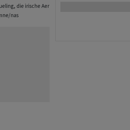
eling, die irische Aer
/mne/nas