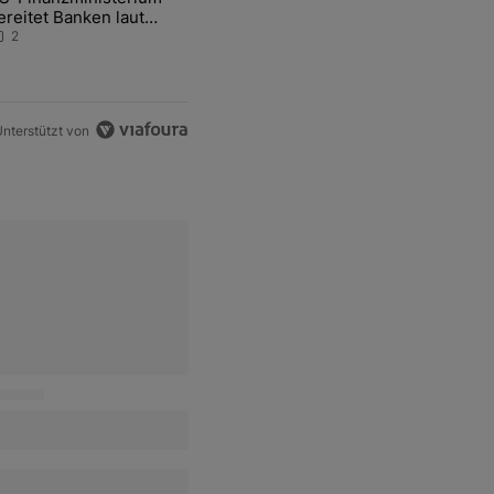
ereitet Banken laut
nsider auf eventuelle
2
en-Intervention vor
nterstützt von