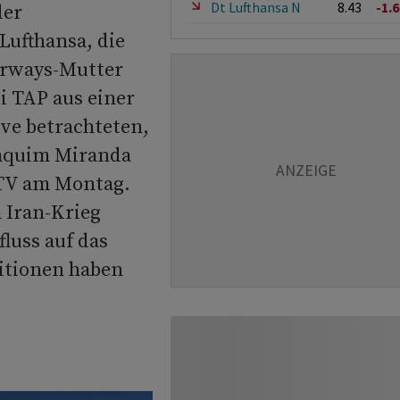
Dt Lufthansa N
8.43
-1.
der
 Lufthansa, die
irways-Mutter
i TAP aus einer
ive betrachteten,
oaquim Miranda
TV am Montag.
 Iran-Krieg
fluss auf das
itionen haben