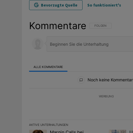
Bevorzugte Quelle
So funktioniert's
Kommentare
FOLGE DIESER UNTERHAL
FOLGEN
ALLE KOMMENTARE
Alle Kommentare
Noch keine Kommentar
WERBUNG
AKTIVE UNTERHALTUNGEN
Das Folgende ist eine Liste der am meisten kommentier
Margin Calls bei
U
Ein Trendartikel mit dem Titel "Margin Calls bei Situ
Ein Trendart