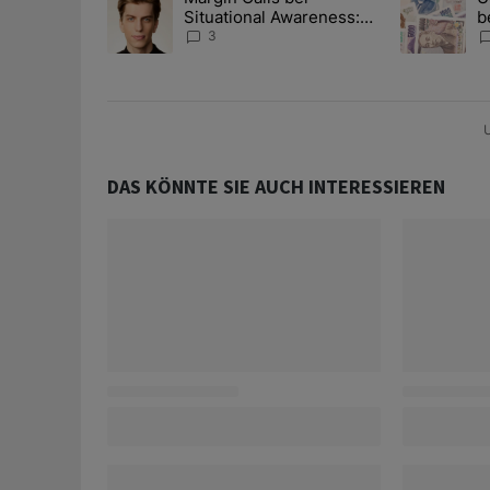
Situational Awareness:
b
Alles über den Retter-
I
3
Deal
Y
U
DAS KÖNNTE SIE AUCH INTERESSIEREN