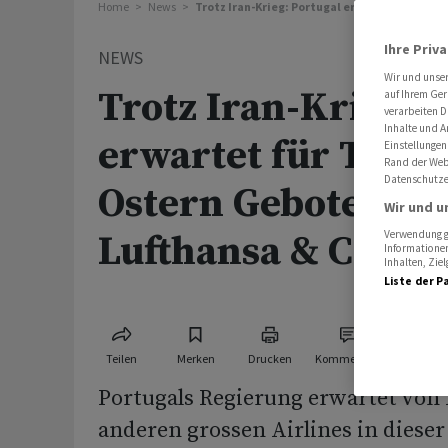
Home
News
Trotz Iran-Krieg: Portugal erwartet für TAP 
Ihre Priv
NEWS
Wir und unse
Trotz Iran-Krieg: 
auf Ihrem Ger
verarbeiten D
Inhalte und A
erwartet für TAP v
Einstellungen
Rand der Webs
Datenschutze
Ostern Gebote von
Wir und u
Lufthansa & Co
Verwendung ge
Informationen
Inhalten, Zi
Liste der P
Teilen
Merken
Drucken
Kommentare
Portugals Regierung erwartet von
anderen grossen Airlines in diese