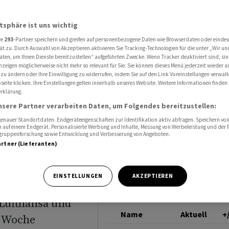
vor Ostern Gebote von Lufthansa & Co
LUFTHANSA
atsphäre ist uns wichtig
re
293
-Partner speichern und greifen auf personenbezogene Daten wie Browserdaten oder einde
Portugal
ät zu. Durch Auswahl von Akzeptieren aktivieren Sie Tracking-Technologien für die unter „Wir un
aten, um Ihnen Dienste bereitzustellen“ aufgeführten Zwecke. Wenn Tracker deaktiviert sind, s
nzeigen möglicherweise nicht mehr so relevant für Sie. Sie können dieses Menü jederzeit wieder a
or
 zu ändern oder Ihre Einwilligung zu widerrufen, indem Sie auf den Link Voreinstellungen verwal
eite klicken. Ihre Einstellungen gelten innerhalb unseres Website. Weitere Informationen finden 
rklärung.
nsere Partner verarbeiten Daten, um Folgendes bereitzustellen:
nauer Standortdaten. Endgeräteeigenschaften zur Identifikation aktiv abfragen. Speichern von 
 auf einem Endgerät. Personalisierte Werbung und Inhalte, Messung von Werbeleistung und der
elgruppenforschung sowie Entwicklung und Verbesserung von Angeboten.
artner (Lieferanten)
EINSTELLUNGEN
AKZEPTIEREN
 Lufthansa und
Name
Aktuell
+
r Woche