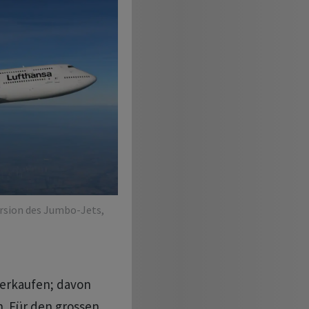
ersion des Jumbo-Jets,
 verkaufen; davon
n. Für den grossen