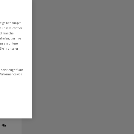
utige Kennungen
d unsere Partner
ind manche
ufrufen, um Ihre
ten am unteren
Sie in unserer
oder Zugriff auf
 Performance von
/-%