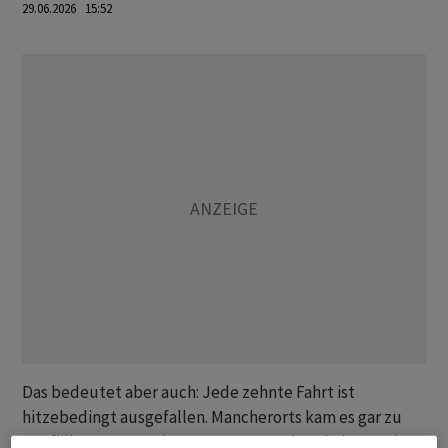
29.06.2026 15:52
Das bedeutet aber auch: Jede zehnte Fahrt ist
hitzebedingt ausgefallen. Mancherorts kam es gar zu
Notfällen. So strandete am Samstagabend ein Zug der