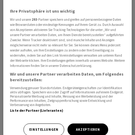
tschechischen Bahn in der Prignitz in Brandenburg mit
Ihre Privatsphäre ist uns wichtig
mehr als 600 Fahrgästen an Bord, weil bei einem Sturm
Wir und unsere
293
-Partner speichern und greifen auf personenbezogene Daten
ein Baum auf eine Oberleitung gefallen war.
wie Browserdaten oder eindeutige Kennungen auf Ihrem Gerät zu. Durch Auswahl
von Akzeptieren aktivieren Sie Tracking-Technologien für die unter „Wir und
Aufgrund der unterbrochenen Stromversorgung fiel
unsere Partner verarbeiten Daten, um Ihnen Dienste bereitzustellen“ aufgeführten
Zwecke. Wenn Tracker deaktiviert sind, sind manche Inhalte und Anzeigen
auch die Klimaanlage in dem Zug aus und die Türen
möglicherweise nicht mehr so relevant für Sie. Sie können dieses Menü jederzeit
blieben verschlossen. Zwei Menschen kamen mit
wieder aufrufen, um Ihre Einstellungen zu ändern oder Ihre Einwilligung zu
widerrufen, indem Sie auf den Link Voreinstellungen verwalten am unteren Rand
Kreislaufproblemen ins Krankenhaus. In dem Zug
der Webseite klicken. Ihre Einstellungen gelten innerhalb unseres Website. Weitere
herrschten nach Angaben der Einsatzkräfte mehr als 40
Informationen finden Sie in unserer Datenschutzerklärung.
Grad.
Wir und unsere Partner verarbeiten Daten, um Folgendes
bereitzustellen:
Zu einem ähnlichen Vorfall kam es am Freitagabend mit
Verwendung genauer Standortdaten. Endgeräteeigenschaften zur Identifikation
aktiv abfragen. Speichern von oder Zugriff auf Informationen auf einem Endgerät.
einer liegengebliebenen Regionalbahn bei Bonn mit
Personalisierte Werbung und Inhalte, Messung von Werbeleistung und der
Performance von Inhalten, Zielgruppenforschung sowie Entwicklung und
etwa 475 Passagieren, in der die Klimaanlage
Verbesserung von Angeboten.
ausgefallen war. Der Zug wurde evakuiert.
Liste der Partner (Lieferanten)
«Das Extrem-Wetter mit der Rekordhitze und den
EINSTELLUNGEN
AKZEPTIEREN
lokalen Gewittern mit Starkregen und Sturmböen war