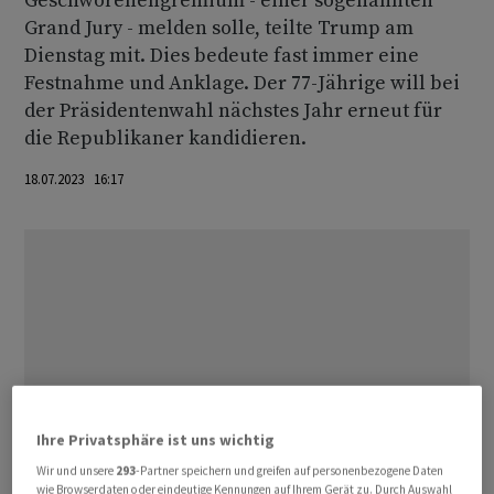
Geschworenengremium - einer sogenannten
Grand Jury - melden solle, teilte Trump am
Dienstag mit. Dies bedeute fast immer eine
Festnahme und Anklage. Der 77-Jährige will bei
der Präsidentenwahl nächstes Jahr erneut für
die Republikaner kandidieren.
18.07.2023 16:17
Ihre Privatsphäre ist uns wichtig
Wir und unsere
293
-Partner speichern und greifen auf personenbezogene Daten
wie Browserdaten oder eindeutige Kennungen auf Ihrem Gerät zu. Durch Auswahl