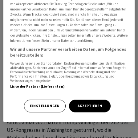
von Akzeptieren aktivieren Sie Tracking-Technologien für die unter „Wir und
unsere Partner verarbeiten Daten, um Ihnen Dienste bereitzustellen“ aufgeführten
Zwecke. Wenn Tracker deaktiviert sind, sind manche Inhalte und Anzeigen
möglicherweise nicht mehr so relevant für Sie. Sie können dieses Menü jederzeit
wieder aufrufen, um Ihre Einstellungen zu ändern oder Ihre Einwilligung zu
Das Justizministerium hatte den Sonderermittler im
widerrufen, indem Sie auf den Link Voreinstellungen verwalten am unteren Rand
der Webseite klicken. Ihre Einstellungen gelten innerhalb unseres Website. Weitere
November eingesetzt, um die politisch heiklen
Informationen finden Sie in unserer Datenschutzerklärung.
Ermittlungen gegen den Ex-Präsidenten auszulagern.
Wir und unsere Partner verarbeiten Daten, um Folgendes
Smith kümmert sich sowohl um eine Affäre um
bereitzustellen:
mitgenommene Geheimdokumente als auch um die
Verwendung genauer Standortdaten. Endgeräteeigenschaften zur Identifikation
Rolle des Republikaners bei der Attacke von Trump-
aktiv abfragen. Speichern von oder Zugriff auf Informationen auf einem Endgerät.
Personalisierte Werbung und Inhalte, Messung von Werbeleistung und der
Anhängern aufs Kapitol. Er prüft seit Monaten, ob es
Performance von Inhalten, Zielgruppenforschung sowie Entwicklung und
Verbesserung von Angeboten.
genügend Beweise für strafrechtliche Schritte gibt.
Liste der Partner (Lieferanten)
Trump hatte die Wahl 2020 gegen den Demokraten Joe
Biden klar verloren - akzeptiert die Niederlage aber bis
EINSTELLUNGEN
AKZEPTIEREN
heute nicht und verbreitet die Lüge vom Wahlbetrug.
Am 6. Januar 2021 hatten Trump-Anhänger den Sitz des
US-Kongresses in Washington gestürmt, wo die
Wahlniederlage formal bestätigt werden sollte. Eine von