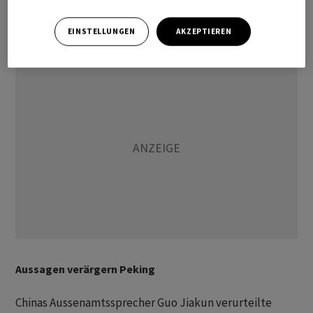
Milliarden US-Dollar (etwa 12 Milliarden Euro) für
Spannungen.
EINSTELLUNGEN
AKZEPTIEREN
Aussagen verärgern Peking
Chinas Aussenamtssprecher Guo Jiakun verurteilte