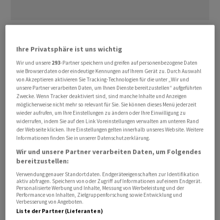
Ein mögliches direktes Gespräch dürfte in Peking
scharfe Kritik auslösen. Trump würde damit von einer
Ihre Privatsphäre ist uns wichtig
jahrzehntealten Praxis abweichen. Die USA nahmen 1979
Wir und unsere
293
-Partner speichern und greifen auf personenbezogene Daten
diplomatische Beziehungen zur Volksrepublik China auf
wie Browserdaten oder eindeutige Kennungen auf Ihrem Gerät zu. Durch Auswahl
von Akzeptieren aktivieren Sie Tracking-Technologien für die unter „Wir und
und beendeten damit ihre offiziellen diplomatischen
unsere Partner verarbeiten Daten, um Ihnen Dienste bereitzustellen“ aufgeführten
Beziehungen zur Regierung in Taipeh. Seitdem gab es -
Zwecke. Wenn Tracker deaktiviert sind, sind manche Inhalte und Anzeigen
möglicherweise nicht mehr so relevant für Sie. Sie können dieses Menü jederzeit
soweit öffentlich bekannt - kein Telefonat eines
wieder aufrufen, um Ihre Einstellungen zu ändern oder Ihre Einwilligung zu
amtierenden US-Präsidenten mit seinem Amtskollegen
widerrufen, indem Sie auf den Link Voreinstellungen verwalten am unteren Rand
der Webseite klicken. Ihre Einstellungen gelten innerhalb unseres Website. Weitere
in Taiwan. Peking erhebt Anspruch auf den seit
Informationen finden Sie in unserer Datenschutzerklärung.
Jahrzehnten demokratisch regierten Inselstaat.
Wir und unsere Partner verarbeiten Daten, um Folgendes
bereitzustellen:
Inoffizielle Beziehungen zu Taiwan unterhielten die
Verwendung genauer Standortdaten. Endgeräteeigenschaften zur Identifikation
USA jedoch weiterhin und unterstützten die Insel bei
aktiv abfragen. Speichern von oder Zugriff auf Informationen auf einem Endgerät.
Personalisierte Werbung und Inhalte, Messung von Werbeleistung und der
ihrer Verteidigungsfähigkeit - vor allem durch
Performance von Inhalten, Zielgruppenforschung sowie Entwicklung und
Verbesserung von Angeboten.
Waffenlieferungen. Derzeit sorgt ein mögliches neues
Liste der Partner (Lieferanten)
US-Waffenpaket für Taiwan im Umfang von bis zu 14