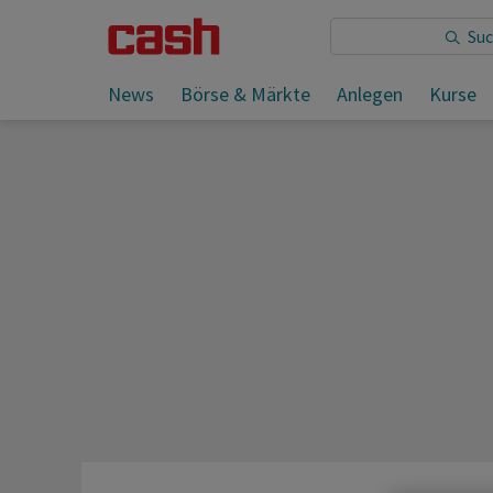
Sie lesen:
Trump droht Iran mit neuen heftigen Angrif
News
Börse & Märkte
Anlegen
Kurse