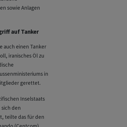
en sowie Anlagen
riff auf Tanker
ge auch einen Tanker
ll, iranisches Öl zu
dische
ussenministeriums in
glieder gerettet.
ifischen Inselstaats
 sich den
, teilte das für den
mando (Centcom)