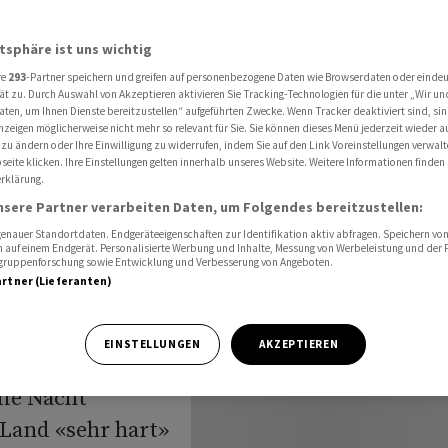
n
atsphäre ist uns wichtig
re
293
-Partner speichern und greifen auf personenbezogene Daten wie Browserdaten oder einde
mit
ät zu. Durch Auswahl von Akzeptieren aktivieren Sie Tracking-Technologien für die unter „Wir un
aten, um Ihnen Dienste bereitzustellen“ aufgeführten Zwecke. Wenn Tracker deaktiviert sind, s
nzeigen möglicherweise nicht mehr so relevant für Sie. Sie können dieses Menü jederzeit wieder a
griffen
 zu ändern oder Ihre Einwilligung zu widerrufen, indem Sie auf den Link Voreinstellungen verwal
eite klicken. Ihre Einstellungen gelten innerhalb unseres Website. Weitere Informationen finden 
rklärung.
nsere Partner verarbeiten Daten, um Folgendes bereitzustellen:
nauer Standortdaten. Endgeräteeigenschaften zur Identifikation aktiv abfragen. Speichern von 
 auf einem Endgerät. Personalisierte Werbung und Inhalte, Messung von Werbeleistung und der
elgruppenforschung sowie Entwicklung und Verbesserung von Angeboten.
artner (Lieferanten)
d dem Iran
ender Waffenruhe
EINSTELLUNGEN
AKZEPTIEREN
 Trump hat
die Nacht
Land «sehr hart»