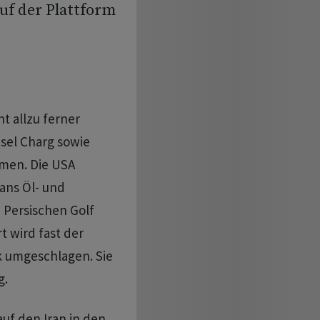
auf der Plattform
t allzu ferner
nsel Charg sowie
men. Die USA
rans Öl- und
 Persischen Golf
t wird fast der
k umgeschlagen. Sie
g.
uf den Iran in den