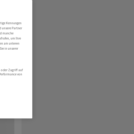
utige Kennungen
d unsere Partner
ind manche
ufrufen, um Ihre
ten am unteren
Sie in unserer
oder Zugriff auf
 Performance von