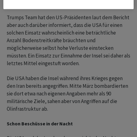
Trumps Team hat den US-Präsidenten laut dem Bericht
aber auch darüber informiert, dass die USA für einen
solchen Einsatz wahrscheinlich eine beträchtliche
Anzahl Bodenstreitkräfte bräuchten und
möglicherweise selbst hohe Verluste einstecken
müssten. Ein Einsatz zur Einnahme der Insel sei daher als
letztes Mittel eingestuft worden.
Die USA haben die Insel während ihres Krieges gegen
den Iran bereits angegriffen. Mitte März bombardierten
sie dort etwa nach eigenen Angaben mehr als 90
militärische Ziele, sahen aber von Angriffen auf die
Ölinfrastruktur ab.
Schon Beschüsse in der Nacht