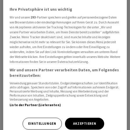
worden seien. Diese sind demnach aber zurückgestellt
Ihre Privatsphäre ist uns wichtig
worden, weil sie als zu riskant eingestuft wurden. Im
Weissen Haus und dem Pentagon sei man davon
Wir und unsere
293
-Partner speichern und greifen auf personenbezogene Daten
wie Browserdaten oder eindeutige Kennungen auf Ihrem Gerät zu. Durch Auswahl
überzeugt, dass eine Einnahme der Insel oder
von Akzeptieren aktivieren Sie Tracking-Technologien für die unter „Wir und
Zerstörung der dortigen Energieinfrastruktur den Iran
unsere Partner verarbeiten Daten, um Ihnen Dienste bereitzustellen“ aufgeführten
Zwecke. Wenn Tracker deaktiviert sind, sind manche Inhalte und Anzeigen
effektiv in den Bankrott treiben und Teheran eine
möglicherweise nicht mehr so relevant für Sie. Sie können dieses Menü jederzeit
Fortsetzung des Krieges unmöglich machen würde.
wieder aufrufen, um Ihre Einstellungen zu ändern oder Ihre Einwilligung zu
widerrufen, indem Sie auf den Link Voreinstellungen verwalten am unteren Rand
der Webseite klicken. Ihre Einstellungen gelten innerhalb unseres Website. Weitere
Informationen finden Sie in unserer Datenschutzerklärung.
Wir und unsere Partner verarbeiten Daten, um Folgendes
bereitzustellen:
Verwendung genauer Standortdaten. Endgeräteeigenschaften zur Identifikation
aktiv abfragen. Speichern von oder Zugriff auf Informationen auf einem Endgerät.
Personalisierte Werbung und Inhalte, Messung von Werbeleistung und der
Performance von Inhalten, Zielgruppenforschung sowie Entwicklung und
Verbesserung von Angeboten.
Liste der Partner (Lieferanten)
EINSTELLUNGEN
AKZEPTIEREN