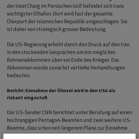
der Insel Charg im Persischen Golf befindet sich Irans
wichtigster Ölhafen. Dort wird fast der gesamte
Ölexport der Islamischen Republik umgeschlagen. Sie
ist daher von strategisch grosser Bedeutung.
Die US-Regierung erhöht damit den Druck auf den Iran
in den stockenden Gesprächen um ein mögliches
Rahmenabkommen über ein Ende des Krieges. Das
Abkommen würde zunächst vertiefte Verhandlungen
bedeuten.
Bericht: Einnahme der Ölinsel wird in den USA als
riskant eingestuft
Der US-Sender CNN berichtet unter Berufung auf einen
hochrangigen Pentagon-Beamten und zwei weitere US-
Beamte, dass schon seit längerem Pläne zur Einnahme
der Insel Charg durch das US-Militär ausgearbeitet