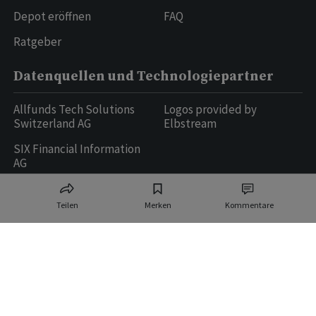
Depot eröffnen
FAQ
Ratgeber
Datenquellen und Technologiepartner
Allfunds Tech Solutions
Logos provided by
Switzerland AG
Elbstream
SIX Financial Information
AG
Teilen
Merken
Kommentare
Ringier AG | Ringier Medien Schweiz
16
weitere Publikationen