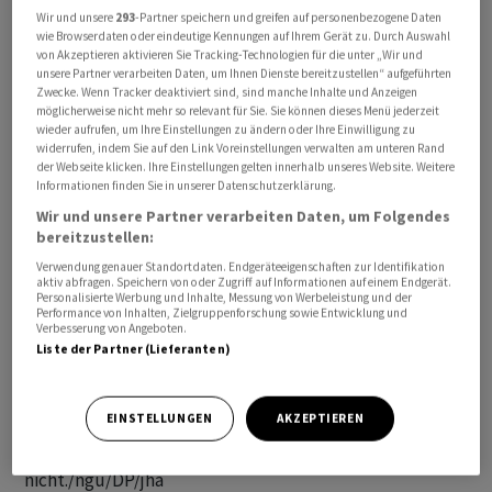
beteiligter Partner hätte die Türkei eigentlich etwa 100
Wir und unsere
293
-Partner speichern und greifen auf personenbezogene Daten
wie Browserdaten oder eindeutige Kennungen auf Ihrem Gerät zu. Durch Auswahl
Jets bekommen sollen. Doch nachdem die Regierung in
von Akzeptieren aktivieren Sie Tracking-Technologien für die unter „Wir und
Ankara das russische Raketenabwehrsystem S-400
unsere Partner verarbeiten Daten, um Ihnen Dienste bereitzustellen“ aufgeführten
Zwecke. Wenn Tracker deaktiviert sind, sind manche Inhalte und Anzeigen
erworben hatte, schloss die US-Regierung die Türkei
möglicherweise nicht mehr so relevant für Sie. Sie können dieses Menü jederzeit
2019 während Trumps erster Präsidentschaft aus dem
wieder aufrufen, um Ihre Einstellungen zu ändern oder Ihre Einwilligung zu
widerrufen, indem Sie auf den Link Voreinstellungen verwalten am unteren Rand
Programm aus.
der Webseite klicken. Ihre Einstellungen gelten innerhalb unseres Website. Weitere
Informationen finden Sie in unserer Datenschutzerklärung.
Trump: Mache mir keine Sorgen
Wir und unsere Partner verarbeiten Daten, um Folgendes
bereitzustellen:
Die USA fürchteten, dass Russland über das
Verwendung genauer Standortdaten. Endgeräteeigenschaften zur Identifikation
aktiv abfragen. Speichern von oder Zugriff auf Informationen auf einem Endgerät.
empfindliche Radar des S-400-Waffensystems an Daten
Personalisierte Werbung und Inhalte, Messung von Werbeleistung und der
über die Tarnkappenfähigkeiten der F-35-Jets gelangen
Performance von Inhalten, Zielgruppenforschung sowie Entwicklung und
Verbesserung von Angeboten.
könnte. Angesprochen auf diese Gefahr gab sich Trump
Liste der Partner (Lieferanten)
unbeeindruckt. «Ich mache mir überhaupt keine Sorgen
um irgendetwas», sagte er und verwies auf die gute
EINSTELLUNGEN
AKZEPTIEREN
Beziehung zwischen den USA und der Türkei. Konkreter
antwortete Trump auf die Sicherheitsbedenken
nicht./ngu/DP/jha