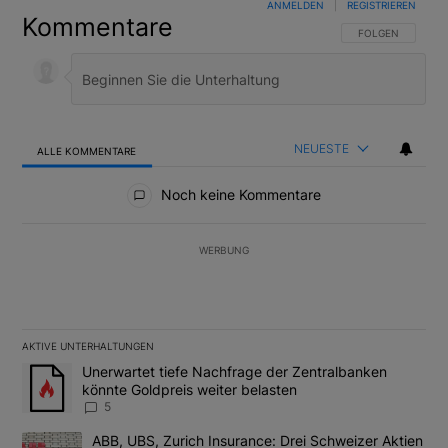
ANMELDEN
|
REGISTRIEREN
Kommentare
FOLGE DIESER U
FOLGEN
NEUESTE
ALLE KOMMENTARE
Alle Kommentare
Noch keine Kommentare
WERBUNG
AKTIVE UNTERHALTUNGEN
Das Folgende ist eine Liste der am meisten kommentierten Artikel
Ein Trendartikel mit dem Titel "Unerwartet tiefe Nachfrage der 
Unerwartet tiefe Nachfrage der Zentralbanken
könnte Goldpreis weiter belasten
5
Ein Trendartikel mit dem Titel "ABB, UBS, Zurich Insurance: Dre
ABB, UBS, Zurich Insurance: Drei Schweizer Aktien