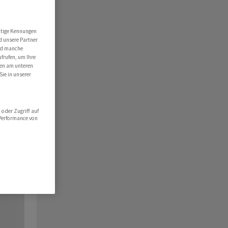
utige Kennungen
d unsere Partner
ind manche
ufrufen, um Ihre
ten am unteren
Sie in unserer
oder Zugriff auf
 Performance von