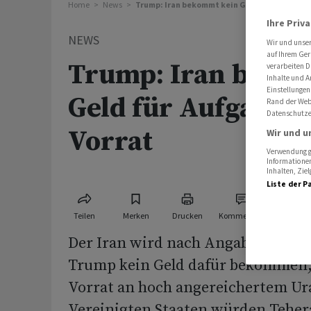
Home
News
Trump: Iran bekommt kein Geld für Aufgabe 
Ihre Priv
NEWS
Wir und unse
auf Ihrem Ger
Trump: Iran beko
verarbeiten D
Inhalte und A
Einstellungen
Geld für Aufgabe v
Rand der Webs
Datenschutze
Vorrat
Wir und u
Verwendung ge
Informationen
Inhalten, Zi
Liste der P
Teilen
Merken
Drucken
Kommentare
Der Iran wird nach Angaben von P
Trump kein Geld dafür bekommen, 
Vorrat an hoch angereichertem Ura
Vereinigten Staaten würden Teher