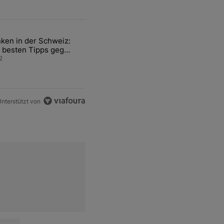
ten Artikel der letzten 7 days.
ken in der Schweiz:
ür den Verkauf von WM-Anteilen" mit 2 kommentare.
el mit dem Titel "Tanken in der Schweiz: Die besten Tipps gegen teu
 besten Tipps gegen
ren Sprit
2
nterstützt von