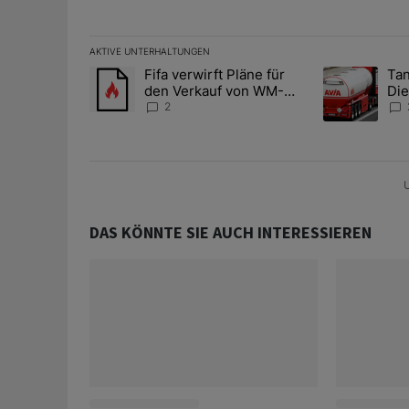
AKTIVE UNTERHALTUNGEN
Das Folgende ist eine Liste der am meisten kommentier
Fifa verwirft Pläne für
Tan
Ein Trendartikel mit dem Titel "Fifa verwirft Pläne f
Ein Trendartik
den Verkauf von WM-
Die
Anteilen
teu
2
U
DAS KÖNNTE SIE AUCH INTERESSIEREN