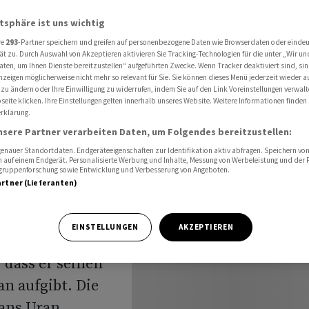
von Uran-Vorrat
atsphäre ist uns wichtig
re
293
-Partner speichern und greifen auf personenbezogene Daten wie Browserdaten oder einde
ät zu. Durch Auswahl von Akzeptieren aktivieren Sie Tracking-Technologien für die unter „Wir un
mmt kein
aten, um Ihnen Dienste bereitzustellen“ aufgeführten Zwecke. Wenn Tracker deaktiviert sind, s
nzeigen möglicherweise nicht mehr so relevant für Sie. Sie können dieses Menü jederzeit wieder a
 zu ändern oder Ihre Einwilligung zu widerrufen, indem Sie auf den Link Voreinstellungen verwal
on Uran-
eite klicken. Ihre Einstellungen gelten innerhalb unseres Website. Weitere Informationen finden 
rklärung.
nsere Partner verarbeiten Daten, um Folgendes bereitzustellen:
nauer Standortdaten. Endgeräteeigenschaften zur Identifikation aktiv abfragen. Speichern von 
 auf einem Endgerät. Personalisierte Werbung und Inhalte, Messung von Werbeleistung und der
elgruppenforschung sowie Entwicklung und Verbesserung von Angeboten.
artner (Lieferanten)
EINSTELLUNGEN
AKZEPTIEREN
räsident Donald
dass er seinen
n aufgibt. Die
ans Uran