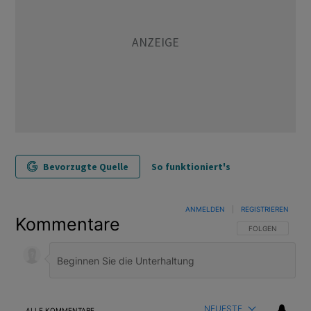
Bevorzugte Quelle
So funktioniert's
ANMELDEN
|
REGISTRIEREN
Kommentare
FOLGE DIESER U
FOLGEN
NEUESTE
ALLE KOMMENTARE