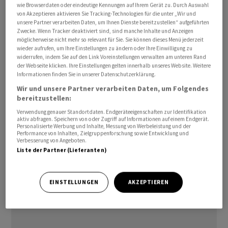
wie Browserdaten oder eindeutige Kennungen auf Ihrem Gerät zu. Durch Auswahl
selbst werde dann nicht dabei sein können, aber Vize-
von Akzeptieren aktivieren Sie Tracking-Technologien für die unter „Wir und
Präsident JD Vance.
unsere Partner verarbeiten Daten, um Ihnen Dienste bereitzustellen“ aufgeführten
Zwecke. Wenn Tracker deaktiviert sind, sind manche Inhalte und Anzeigen
möglicherweise nicht mehr so relevant für Sie. Sie können dieses Menü jederzeit
Trump feiert am Sonntag (14. Juni) in Washington seinen
wieder aufrufen, um Ihre Einstellungen zu ändern oder Ihre Einwilligung zu
widerrufen, indem Sie auf den Link Voreinstellungen verwalten am unteren Rand
80. Geburtstag. Danach will er zum G7-Gipfel nach
der Webseite klicken. Ihre Einstellungen gelten innerhalb unseres Website. Weitere
Frankreich fliegen. Im französischen Kurort Évian am
Informationen finden Sie in unserer Datenschutzerklärung.
Genfer See kommt die Gruppe führender
Wir und unsere Partner verarbeiten Daten, um Folgendes
demokratischer Wirtschaftsmächte, zu der die USA,
bereitzustellen:
Deutschland, Frankreich, Grossbritannien, Italien,
Verwendung genauer Standortdaten. Endgeräteeigenschaften zur Identifikation
aktiv abfragen. Speichern von oder Zugriff auf Informationen auf einem Endgerät.
Kanada und Japan sowie die Europäische Union
Personalisierte Werbung und Inhalte, Messung von Werbeleistung und der
Performance von Inhalten, Zielgruppenforschung sowie Entwicklung und
gehören, vom 15. bis zum 17. Juni
Verbesserung von Angeboten.
zusammen./rin/DP/men
Liste der Partner (Lieferanten)
(AWP)
EINSTELLUNGEN
AKZEPTIEREN