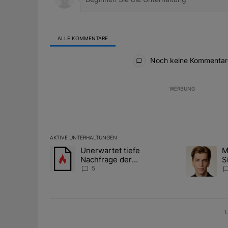
ALLE KOMMENTARE
Alle Kommentare
Noch keine Kommentar
WERBUNG
AKTIVE UNTERHALTUNGEN
Das Folgende ist eine Liste der am meisten kommentier
Unerwartet tiefe
M
Ein Trendartikel mit dem Titel "Unerwartet tiefe Nac
Ein Trendart
Nachfrage der
S
Zentralbanken könnte
A
5
Goldpreis weiter belasten
D
U