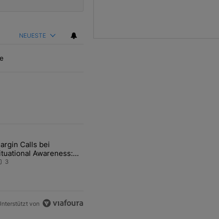
NEUESTE
e
ten Artikel der letzten 7 days.
argin Calls bei
hfrage der Zentralbanken könnte Goldpreis weiter belasten" mit 5 ko
ikel mit dem Titel "Margin Calls bei Situational Awareness: Alles übe
ituational Awareness:
lles über den Retter-
3
eal
nterstützt von