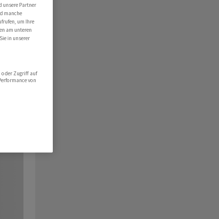
d unsere Partner
ind manche
ufrufen, um Ihre
ten am unteren
Sie in unserer
oder Zugriff auf
 Performance von