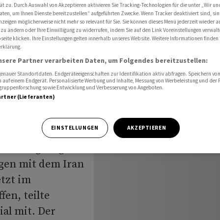
 Iran an
ät zu. Durch Auswahl von Akzeptieren aktivieren Sie Tracking-Technologien für die unter „Wir un
aten, um Ihnen Dienste bereitzustellen“ aufgeführten Zwecke. Wenn Tracker deaktiviert sind, s
nzeigen möglicherweise nicht mehr so relevant für Sie. Sie können dieses Menü jederzeit wieder a
 zu ändern oder Ihre Einwilligung zu widerrufen, indem Sie auf den Link Voreinstellungen verwal
eite klicken. Ihre Einstellungen gelten innerhalb unseres Website. Weitere Informationen finden 
dgültige
rklärung.
nsere Partner verarbeiten Daten, um Folgendes bereitzustellen:
ran an
nauer Standortdaten. Endgeräteeigenschaften zur Identifikation aktiv abfragen. Speichern von 
 auf einem Endgerät. Personalisierte Werbung und Inhalte, Messung von Werbeleistung und der
elgruppenforschung sowie Entwicklung und Verbesserung von Angeboten.
artner (Lieferanten)
EINSTELLUNGEN
AKZEPTIEREN
ne «endgültige
gen mit dem Iran
etzt im
en, teilte
al mit. Der