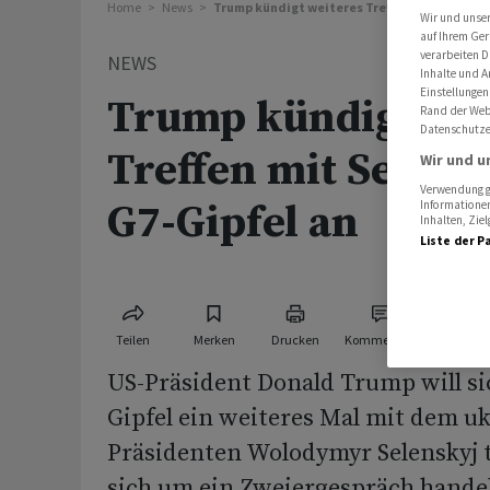
Home
News
Trump kündigt weiteres Treffen mit Selensky
Wir und unse
auf Ihrem Ger
verarbeiten D
NEWS
Inhalte und A
Einstellungen
Trump kündigt wei
Rand der Webs
Datenschutze
Treffen mit Selens
Wir und u
Verwendung ge
G7-Gipfel an
Informationen
Inhalten, Zi
Liste der P
Teilen
Merken
Drucken
Kommentare
US-Präsident Donald Trump will si
Gipfel ein weiteres Mal mit dem u
Präsidenten Wolodymyr Selenskyj t
sich um ein Zweiergespräch handel