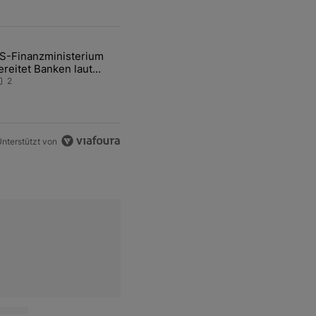
ten Artikel der letzten 7 days.
S-Finanzministerium
ational Awareness: Alles über den Retter-Deal" mit 3 kommentare.
ikel mit dem Titel "US-Finanzministerium bereitet Banken laut Inside
ereitet Banken laut
nsider auf eventuelle
2
en-Intervention vor
nterstützt von