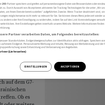
j bei G7-Gipfel an
re
293
-Partner speichern und greifen auf personenbezogene Daten wie Browserdaten oder einde
ät zu. Durch Auswahl von Akzeptieren aktivieren Sie Tracking-Technologien für die unter „Wir un
aten, um Ihnen Dienste bereitzustellen“ aufgeführten Zwecke. Wenn Tracker deaktiviert sind, s
nzeigen möglicherweise nicht mehr so relevant für Sie. Sie können dieses Menü jederzeit wieder a
 zu ändern oder Ihre Einwilligung zu widerrufen, indem Sie auf den Link Voreinstellungen verwal
teres
eite klicken. Ihre Einstellungen gelten innerhalb unseres Website. Weitere Informationen finden 
rklärung.
kyj bei
nsere Partner verarbeiten Daten, um Folgendes bereitzustellen:
nauer Standortdaten. Endgeräteeigenschaften zur Identifikation aktiv abfragen. Speichern von 
 auf einem Endgerät. Personalisierte Werbung und Inhalte, Messung von Werbeleistung und der
elgruppenforschung sowie Entwicklung und Verbesserung von Angeboten.
artner (Lieferanten)
EINSTELLUNGEN
AKZEPTIEREN
ch auf dem G7-
krainischen
reffen. Ob es
t oder weitere