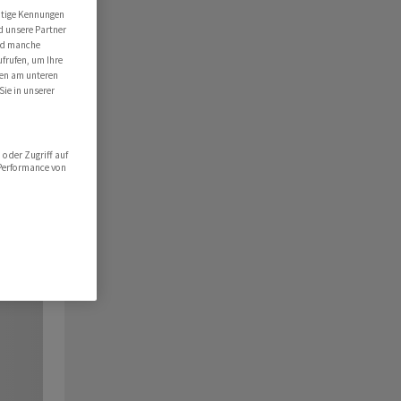
utige Kennungen
d unsere Partner
ind manche
ufrufen, um Ihre
ten am unteren
Sie in unserer
oder Zugriff auf
 Performance von