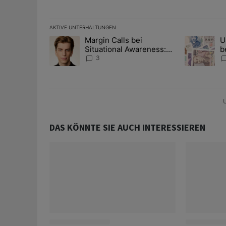
AKTIVE UNTERHALTUNGEN
Das Folgende ist eine Liste der am meisten kommentier
Margin Calls bei
U
Ein Trendartikel mit dem Titel "Margin Calls bei Situ
Ein Trendart
Situational Awareness:
b
Alles über den Retter-
I
3
Deal
Y
U
DAS KÖNNTE SIE AUCH INTERESSIEREN