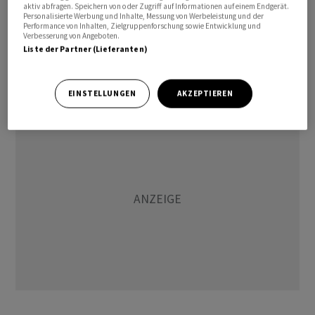
aktiv abfragen. Speichern von oder Zugriff auf Informationen auf einem Endgerät.
Eine Anfrage der Deutschen Presse-Agentur beim
Personalisierte Werbung und Inhalte, Messung von Werbeleistung und der
Performance von Inhalten, Zielgruppenforschung sowie Entwicklung und
Weissen Haus, ob die jüngst angedrohte Erhöhung von
Verbesserung von Angeboten.
Zöllen auf Importe von Autos und Lastwagen nun bis zu
Liste der Partner (Lieferanten)
der neuen Frist vom Tisch sei, blieb zunächst
unbeantwortet.
EINSTELLUNGEN
AKZEPTIEREN