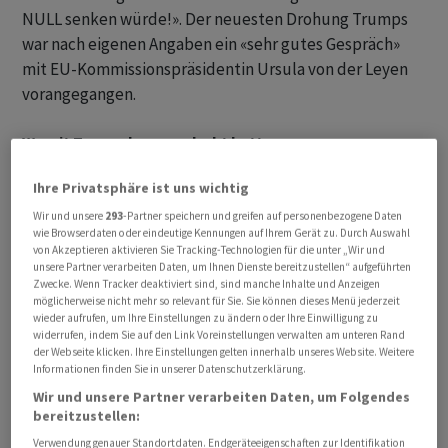
NULL senken würde!». Der neuesten Drohung Trumps
war nach eigenen Angaben ein «sehr gutes Gespräch»
mit EU-Kommissionspräsidentin Ursula von der Leyen
vorangegangen.
Womit Trump davor gedroht hatte
Ihre Privatsphäre ist uns wichtig
Vergangene Woche hatte Trump der EU bereits
vorgeworfen, sich nicht vollständig an den
Wir und unsere
293
-Partner speichern und greifen auf personenbezogene Daten
wie Browserdaten oder eindeutige Kennungen auf Ihrem Gerät zu. Durch Auswahl
ausgehandelten Zolldeal zu halten. Als Reaktion
von Akzeptieren aktivieren Sie Tracking-Technologien für die unter „Wir und
kündigte er an, bereits diese Woche die Zölle auf Autos
unsere Partner verarbeiten Daten, um Ihnen Dienste bereitzustellen“ aufgeführten
Zwecke. Wenn Tracker deaktiviert sind, sind manche Inhalte und Anzeigen
und Lastwagen, die aus der EU in die USA eingeführt
möglicherweise nicht mehr so relevant für Sie. Sie können dieses Menü jederzeit
werden, von 15 auf 25 Prozent erhöhen. Solche
wieder aufrufen, um Ihre Einstellungen zu ändern oder Ihre Einwilligung zu
widerrufen, indem Sie auf den Link Voreinstellungen verwalten am unteren Rand
Zollerhöhungen würden vor allem Deutschland treffen.
der Webseite klicken. Ihre Einstellungen gelten innerhalb unseres Website. Weitere
Informationen finden Sie in unserer Datenschutzerklärung.
In seinem Post ging Trump nun nicht näher darauf ein,
Wir und unsere Partner verarbeiten Daten, um Folgendes
welche Zölle er ab dem Sommer erhöhen wolle, sollte
bereitzustellen:
das Handelsabkommen bis dahin nicht ratifiziert sein.
Verwendung genauer Standortdaten. Endgeräteeigenschaften zur Identifikation