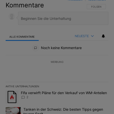
Kommentare
FOLGE DIESER U
FOLGEN
NEUESTE
ALLE KOMMENTARE
Alle Kommentare
Noch keine Kommentare
WERBUNG
AKTIVE UNTERHALTUNGEN
Das Folgende ist eine Liste der am meisten kommentierten Artikel
Ein Trendartikel mit dem Titel "Fifa verwirft Pläne für den Verk
Fifa verwirft Pläne für den Verkauf von WM-Anteilen
2
Ein Trendartikel mit dem Titel "Tanken in der Schweiz: Die best
Tanken in der Schweiz: Die besten Tipps gegen
teuren Sprit