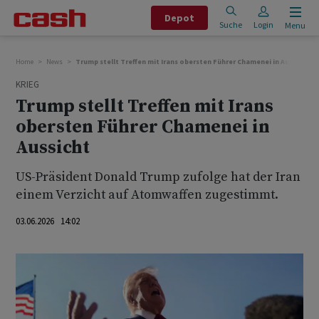
Depot
Suche
Login
Menu
Home
News
Trump stellt Treffen mit Irans obersten Führer Chamenei in Aussicht
KRIEG
Trump stellt Treffen mit Irans
obersten Führer Chamenei in
Aussicht
US-Präsident Donald Trump zufolge hat der Iran
einem Verzicht auf Atomwaffen zugestimmt.
03.06.2026 14:02