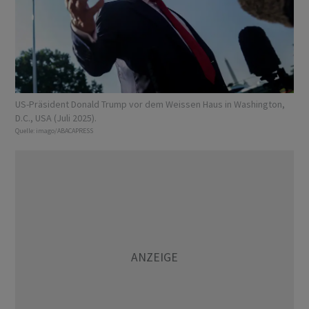
US-Präsident Donald Trump vor dem Weissen Haus in Washington,
D.C., USA (Juli 2025).
Quelle:
imago/ABACAPRESS