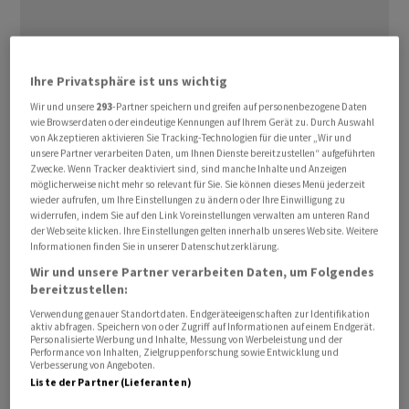
Ihre Privatsphäre ist uns wichtig
Zudem stellte Trump ein ‌Treffen ⁠mit dem geistlichen
Wir und unsere
293
-Partner speichern und greifen auf personenbezogene Daten
Oberhaupt der Islamischen Republik, Mojtaba
wie Browserdaten oder eindeutige Kennungen auf Ihrem Gerät zu. Durch Auswahl
von Akzeptieren aktivieren Sie Tracking-Technologien für die unter „Wir und
Chamenei, ⁠in Aussicht, sollten die Verhandlungen
unsere Partner verarbeiten Daten, um Ihnen Dienste bereitzustellen“ aufgeführten
erfolgreich verlaufen. «Sie haben bereits zugestimmt,
Zwecke. Wenn Tracker deaktiviert sind, sind manche Inhalte und Anzeigen
möglicherweise nicht mehr so relevant für Sie. Sie können dieses Menü jederzeit
dass sie ‌keine Atomwaffen besitzen werden», sagte
wieder aufrufen, um Ihre Einstellungen zu ändern oder Ihre Einwilligung zu
Trump in ‌einem am Mittwoch ausgestrahlten ​Interview
widerrufen, indem Sie auf den Link Voreinstellungen verwalten am unteren Rand
der Webseite klicken. Ihre Einstellungen gelten innerhalb unseres Website. Weitere
im Podcast «Pod Force One». Die Führung in Teheran hat
Informationen finden Sie in unserer Datenschutzerklärung.
allerdings stets betont, dass ihr umstrittenes
Wir und unsere Partner verarbeiten Daten, um Folgendes
Nuklearprogramm ausschliesslich zivilen Zielen diene.
bereitzustellen:
Verwendung genauer Standortdaten. Endgeräteeigenschaften zur Identifikation
Chamenei sei absolut in die Gespräche über ein ‌Ende
aktiv abfragen. Speichern von oder Zugriff auf Informationen auf einem Endgerät.
Personalisierte Werbung und Inhalte, Messung von Werbeleistung und der
der Feindseligkeiten eingebunden, sagte Trump weiter.
Performance von Inhalten, Zielgruppenforschung sowie Entwicklung und
Verbesserung von Angeboten.
Er habe gehört, dass es dem iranischen
Liste der Partner (Lieferanten)
Revolutionsführer gesundheitlich nicht gut gehe,