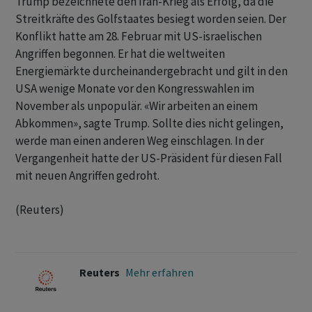
Trump bezeichnete den Iran-Krieg als Erfolg, da die
Streitkräfte des Golfstaates besiegt worden seien. Der
Konflikt hatte am ​28. ​Februar mit US-israelischen
⁠Angriffen begonnen. Er hat die weltweiten
Energiemärkte ​durcheinandergebracht und gilt in ⁠den
USA wenige Monate vor den Kongresswahlen im
‌November als unpopulär. «Wir arbeiten an einem
Abkommen», sagte Trump. Sollte dies nicht gelingen,
werde man einen anderen ‌Weg einschlagen. In der
Vergangenheit hatte der ​US-Präsident für diesen Fall
mit neuen Angriffen gedroht.
(Reuters)
Reuters
Mehr erfahren