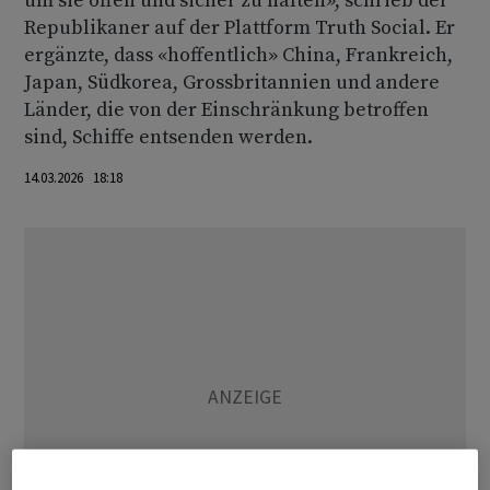
um sie offen und sicher zu halten», schrieb der
Republikaner auf der Plattform Truth Social. Er
ergänzte, dass «hoffentlich» China, Frankreich,
Japan, Südkorea, Grossbritannien und andere
Länder, die von der Einschränkung betroffen
sind, Schiffe entsenden werden.
14.03.2026 18:18