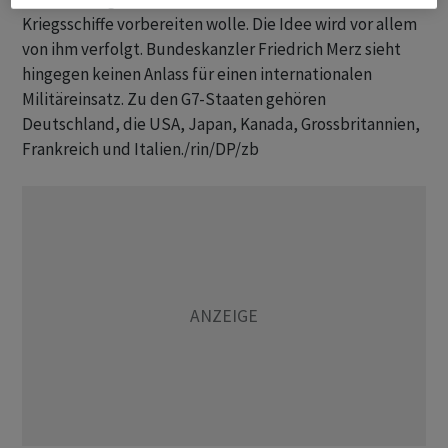
Kriegsschiffe vorbereiten wolle. Die Idee wird vor allem
von ihm verfolgt. Bundeskanzler Friedrich Merz sieht
hingegen keinen Anlass für einen internationalen
Militäreinsatz. Zu den G7-Staaten gehören
Deutschland, die USA, Japan, Kanada, Grossbritannien,
Frankreich und Italien./rin/DP/zb