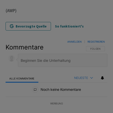
(AWP)
Bevorzugte Quelle
So funktioniert's
ANMELDEN
|
REGISTRIEREN
Kommentare
FOLGE DIESER U
FOLGEN
NEUESTE
ALLE KOMMENTARE
Alle Kommentare
Noch keine Kommentare
WERBUNG