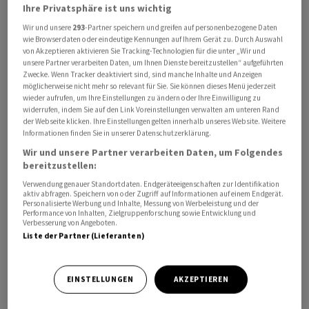
Ihre Privatsphäre ist uns wichtig
Wir und unsere
293
-Partner speichern und greifen auf personenbezogene Daten
wie Browserdaten oder eindeutige Kennungen auf Ihrem Gerät zu. Durch Auswahl
von Akzeptieren aktivieren Sie Tracking-Technologien für die unter „Wir und
unsere Partner verarbeiten Daten, um Ihnen Dienste bereitzustellen“ aufgeführten
Wie konkret das Ganze ist, blieb unklar. Trump
Zwecke. Wenn Tracker deaktiviert sind, sind manche Inhalte und Anzeigen
versprach, die Strasse von Hormus werde so oder so
möglicherweise nicht mehr so relevant für Sie. Sie können dieses Menü jederzeit
wieder aufrufen, um Ihre Einstellungen zu ändern oder Ihre Einwilligung zu
bald wieder «OFFEN, SICHER und FREI» sein. Zuvor
widerrufen, indem Sie auf den Link Voreinstellungen verwalten am unteren Rand
hatte er vor Journalisten gesagt, dass US-Kriegsschiffe
der Webseite klicken. Ihre Einstellungen gelten innerhalb unseres Website. Weitere
Informationen finden Sie in unserer Datenschutzerklärung.
in Kürze Tanker durch die Strasse von Hormus
Wir und unsere Partner verarbeiten Daten, um Folgendes
begleiten sollten. Die Eskorte der US-Marine werde
bereitzustellen:
«bald» beginnen. Der Verkehr durch die für den
Verwendung genauer Standortdaten. Endgeräteeigenschaften zur Identifikation
globalen Ölexport wichtige Meerenge ist im Iran-Krieg
aktiv abfragen. Speichern von oder Zugriff auf Informationen auf einem Endgerät.
nahezu zum Erliegen gekommen. Das trieb die Preise in
Personalisierte Werbung und Inhalte, Messung von Werbeleistung und der
Performance von Inhalten, Zielgruppenforschung sowie Entwicklung und
die Höhe.
Verbesserung von Angeboten.
Liste der Partner (Lieferanten)
Nach einer Beratung von G7-Staaten hatte Frankreichs
Präsident Emmanuel Macron vor Tagen davon
EINSTELLUNGEN
AKZEPTIEREN
gesprochen, dass die Staatengruppe eine Mission zur
Eskortierung von Öltankern und Frachtschiffen durch