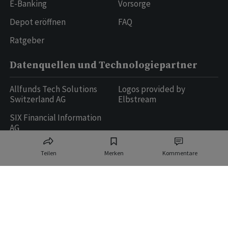
E-Banking
Vorsorge
Depot eröffnen
FAQ
Ratgeber
Datenquellen und Technologiepartner
Allfunds Tech Solutions
Logos provided by
Switzerland AG
Elbstream
SIX Financial Information
AG
Teilen
Merken
Kommentare
Ringier AG | Ringier Medien Schweiz
16
weitere Publikationen