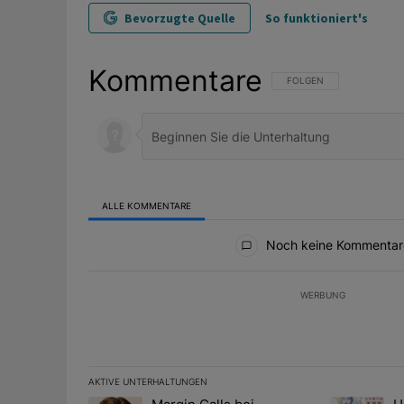
Bevorzugte Quelle
So funktioniert's
Kommentare
FOLGE DIESER UNTERHAL
FOLGEN
ALLE KOMMENTARE
Alle Kommentare
Noch keine Kommentar
WERBUNG
AKTIVE UNTERHALTUNGEN
Das Folgende ist eine Liste der am meisten kommentier