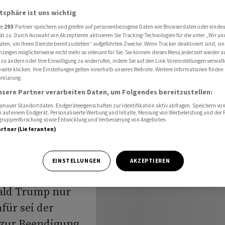
eidenen Faden
atsphäre ist uns wichtig
re
293
-Partner speichern und greifen auf personenbezogene Daten wie Browserdaten oder einde
ät zu. Durch Auswahl von Akzeptieren aktivieren Sie Tracking-Technologien für die unter „Wir un
aten, um Ihnen Dienste bereitzustellen“ aufgeführten Zwecke. Wenn Tracker deaktiviert sind, s
e mit
nzeigen möglicherweise nicht mehr so relevant für Sie. Sie können dieses Menü jederzeit wieder a
 zu ändern oder Ihre Einwilligung zu widerrufen, indem Sie auf den Link Voreinstellungen verwal
m
eite klicken. Ihre Einstellungen gelten innerhalb unseres Website. Weitere Informationen finden 
rklärung.
nsere Partner verarbeiten Daten, um Folgendes bereitzustellen:
nauer Standortdaten. Endgeräteeigenschaften zur Identifikation aktiv abfragen. Speichern von 
 auf einem Endgerät. Personalisierte Werbung und Inhalte, Messung von Werbeleistung und der
elgruppenforschung sowie Entwicklung und Verbesserung von Angeboten.
artner (Lieferanten)
EINSTELLUNGEN
AKZEPTIEREN
Iran hängt nach
ald Trump nur
für sei der
 zur Beendigung