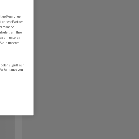
utige Kennungen
d unsere Partner
ind manche
ufrufen, um Ihre
ten am unteren
Sie in unserer
oder Zugriff auf
 Performance von