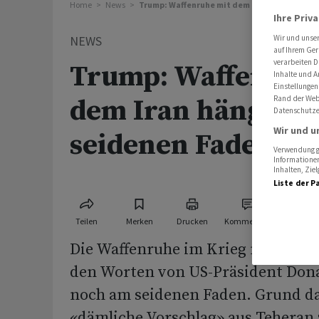
Home
News
Trump: Waffenruhe mit dem Iran hängt am s
Ihre Priv
NEWS
Wir und unse
auf Ihrem Ger
verarbeiten D
Trump: Waffenruh
Inhalte und A
Einstellungen
dem Iran hängt a
Rand der Webs
Datenschutze
Wir und u
seidenen Faden
Verwendung ge
Informationen
Inhalten, Zi
Liste der P
Teilen
Merken
Drucken
Kommentare
Die Waffenruhe im Krieg mit dem 
den Worten von US-Präsident Don
noch am seidenen Faden. Grund da
«dämliche Vorschlag» aus Teheran