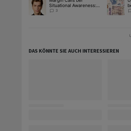
Margin Calls bei
U
Ein Trendartikel mit dem Titel "Margin Calls bei Situ
Ein Trendart
Situational Awareness:
b
Alles über den Retter-
I
3
Deal
Y
U
DAS KÖNNTE SIE AUCH INTERESSIEREN