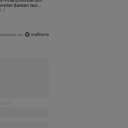
S-Finanzministerium
ational Awareness: Alles über den Retter-Deal" mit 3 kommentare.
ikel mit dem Titel "US-Finanzministerium bereitet Banken laut Inside
ereitet Banken laut
nsider auf eventuelle
2
en-Intervention vor
nterstützt von