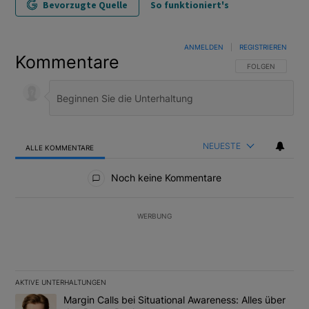
Bevorzugte Quelle
So funktioniert's
ANMELDEN
|
REGISTRIEREN
Kommentare
FOLGE DIESER U
FOLGEN
NEUESTE
ALLE KOMMENTARE
Alle Kommentare
Noch keine Kommentare
WERBUNG
AKTIVE UNTERHALTUNGEN
Das Folgende ist eine Liste der am meisten kommentierten Artikel
Ein Trendartikel mit dem Titel "Margin Calls bei Situational Awar
Margin Calls bei Situational Awareness: Alles über