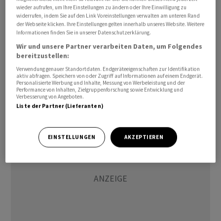
wieder aufrufen, um Ihre Einstellungen zu ändern oder Ihre Einwilligung zu
Friedensvereinbarung zu unterzeichnen. Die
widerrufen, indem Sie auf den Link Voreinstellungen verwalten am unteren Rand
Feuerpause gelte aber trotz der Angriffe weiter. Das
der Webseite klicken. Ihre Einstellungen gelten innerhalb unseres Website. Weitere
Informationen finden Sie in unserer Datenschutzerklärung.
iranische Militär erklärte die Gefechte am Freitagabend
für beendet. «Nach einer gewissen Zeit gegenseitigen
Wir und unsere Partner verarbeiten Daten, um Folgendes
bereitzustellen:
Beschusses sind die Kämpfe derzeit eingestellt und die
Verwendung genauer Standortdaten. Endgeräteeigenschaften zur Identifikation
Lage ruhig», zitierte die iranische Nachrichtenagentur
aktiv abfragen. Speichern von oder Zugriff auf Informationen auf einem Endgerät.
Tasnim eine namentlich nicht genannte militärische
Personalisierte Werbung und Inhalte, Messung von Werbeleistung und der
Performance von Inhalten, Zielgruppenforschung sowie Entwicklung und
Quelle.
Verbesserung von Angeboten.
Liste der Partner (Lieferanten)
EINSTELLUNGEN
AKZEPTIEREN