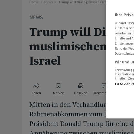
Home
News
Trump will Dialog zwischen muslimischen Sta
Ihre Priv
NEWS
Wir und unse
Trump will Dialog
auf Ihrem Ger
verarbeiten D
Inhalte und A
muslimischen Staa
Einstellungen
Rand der Webs
Datenschutze
Israel
Wir und u
Verwendung ge
Informationen
Inhalten, Zi
Liste der P
Teilen
Merken
Drucken
Kommentare
Mitten in den Verhandlungen um 
Rahmenabkommen zum Iran-Krieg 
Präsident Donald Trump für eine 
Annäherung zwischen muslimisch