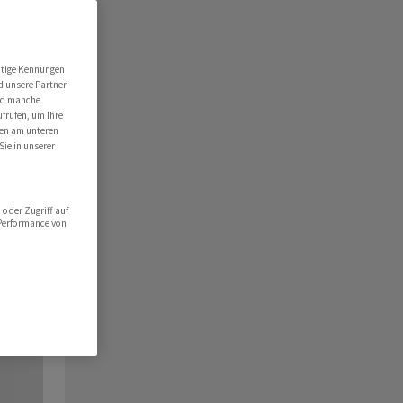
utige Kennungen
d unsere Partner
ind manche
ufrufen, um Ihre
ten am unteren
Sie in unserer
oder Zugriff auf
 Performance von