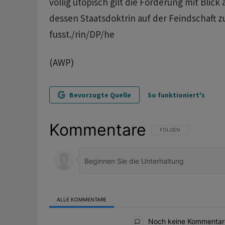
völlig utopisch gilt die Forderung mit Blick 
dessen Staatsdoktrin auf der Feindschaft zu
fusst./rin/DP/he
(AWP)
Bevorzugte Quelle
So funktioniert's
Kommentare
FOLGE DIESER UNTERHAL
FOLGEN
ALLE KOMMENTARE
Alle Kommentare
Noch keine Kommentar