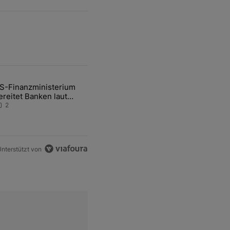
ten Artikel der letzten 7 days.
S-Finanzministerium
ational Awareness: Alles über den Retter-Deal" mit 3 kommentare.
ikel mit dem Titel "US-Finanzministerium bereitet Banken laut Inside
ereitet Banken laut
nsider auf eventuelle
2
en-Intervention vor
nterstützt von