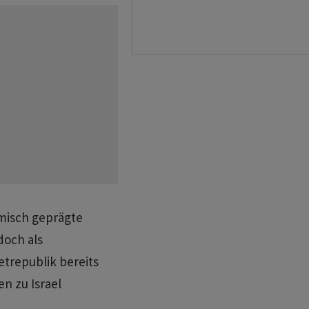
imisch geprägte
doch als
etrepublik bereits
n zu Israel