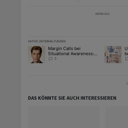
WERBUNG
AKTIVE UNTERHALTUNGEN
Das Folgende ist eine Liste der am meisten kommentier
Margin Calls bei
U
Ein Trendartikel mit dem Titel "Margin Calls bei Situ
Ein Trendart
Situational Awareness:
b
Alles über den Retter-
I
3
Deal
Y
U
DAS KÖNNTE SIE AUCH INTERESSIEREN