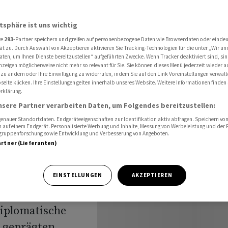
aten und Israel
atsphäre ist uns wichtig
re
293
-Partner speichern und greifen auf personenbezogene Daten wie Browserdaten oder einde
 zwischen
ät zu. Durch Auswahl von Akzeptieren aktivieren Sie Tracking-Technologien für die unter „Wir un
aten, um Ihnen Dienste bereitzustellen“ aufgeführten Zwecke. Wenn Tracker deaktiviert sind, s
nzeigen möglicherweise nicht mehr so relevant für Sie. Sie können dieses Menü jederzeit wieder a
ten und
 zu ändern oder Ihre Einwilligung zu widerrufen, indem Sie auf den Link Voreinstellungen verwal
eite klicken. Ihre Einstellungen gelten innerhalb unseres Website. Weitere Informationen finden 
rklärung.
nsere Partner verarbeiten Daten, um Folgendes bereitzustellen:
nauer Standortdaten. Endgeräteeigenschaften zur Identifikation aktiv abfragen. Speichern von 
 auf einem Endgerät. Personalisierte Werbung und Inhalte, Messung von Werbeleistung und der
elgruppenforschung sowie Entwicklung und Verbesserung von Angeboten.
artner (Lieferanten)
ein
EINSTELLUNGEN
AKZEPTIEREN
wirbt US-
diplomatische
 geprägten